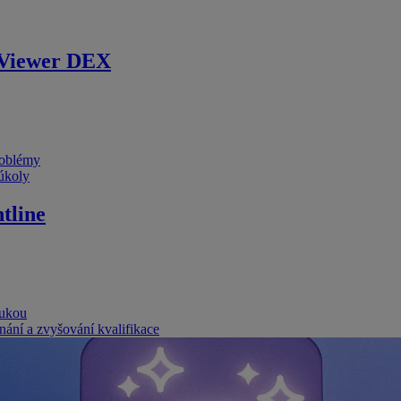
Viewer DEX
problémy
 úkoly
tline
rukou
nání a zvyšování kvalifikace