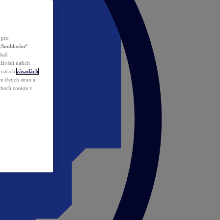
 pro
„Souhlasím“
dajů
žívání našich
v našich
zásadách
 třetích stran a
ouborů cookie v