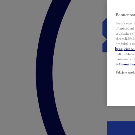
Banner sou
TeamViewer a 
přizpůsobení 
souhlasíte s 
shromážděnýc
produktů a od
týkajících se
délku ukládán
nastavení sou
Stáhnout Te
Údaje o spole