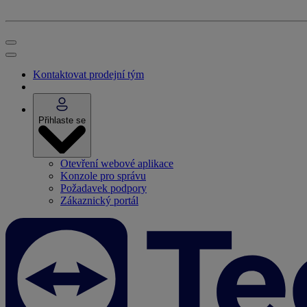
Kontaktovat prodejní tým
Přihlaste se
Otevření webové aplikace
Konzole pro správu
Požadavek podpory
Zákaznický portál