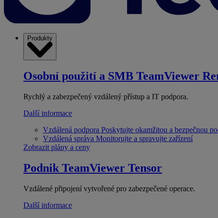
Produkty
Osobní použití a SMB
TeamViewer Re
Rychlý a zabezpečený vzdálený přístup a IT podpora.
Další informace
Vzdálená podpora
Poskytujte okamžitou a bezpečnou p
Vzdálená správa
Monitorujte a spravujte zařízení
Zobrazit plány a ceny
Podnik
TeamViewer Tensor
Vzdálené připojení vytvořené pro zabezpečené operace.
Další informace