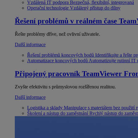
Vzdálená IT podpora
Bezpečná, flexibilní, integrovaná
Operační technologie
Vzdálený přístup do dílny
Řešení problémů v reálném čase
Team
Řešte problémy dříve, než ovlivní uživatele.
Další informace
Řešení problémů koncových bodů
Identifikujte a řešte 
Automatizace koncových bodů
Automatizujte rutinní IT
Připojený pracovník
TeamViewer Fron
Zvyšte efektivitu s průmyslovou rozšířenou realitou.
Další informace
Logistika a sklady
Manipulace s materiálem bez použití 
Školení a nástup do zaměstnání
Rychlý nástup do zaměst