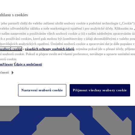
hlasu s cookies
jeho partneři chtějí do vašeho zařízení uložit soubory cookie a podobné technologie („Cookie“)
vašeho uživatelského zážitku a naše marketingová opatření i pro analytické účely. Kliknutím na
(i) naším nastavením a používáním všech souborů cookie a (ii) s naším následným zpracováním ú
h z používání cookies, které pak mohou být kombinovány s údaji shromážděnými z vašeho pou
povídajících analytických opatření. Umístění souborů cookie a zpracování dat je dále popsáno 
 souborů cookie
a
zásadách ochrany osobních údajů
, zejména pokud jde o přesné účely, příjemce
í souborů cookie. Pokud si přejete zvolit své vlastní preference, neváhejte a upravte umístění s
borů cookie.
amViewer
Údaje o společnosti
čnosti
Nastavení souborů cookie
Přijmout všechny soubory cookie