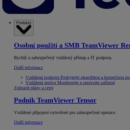
Produkty
Osobní použití a SMB
TeamViewer Re
Rychlý a zabezpečený vzdálený přístup a IT podpora.
Další informace
Vzdálená podpora
Poskytujte okamžitou a bezpečnou p
Vzdálená správa
Monitorujte a spravujte zařízení
Zobrazit plány a ceny
Podnik
TeamViewer Tensor
Vzdálené připojení vytvořené pro zabezpečené operace.
Další informace