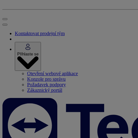
Kontaktovat prodejní tým
Přihlaste se
Otevření webové aplikace
Konzole pro správu
Požadavek podpory
Zákaznický portál