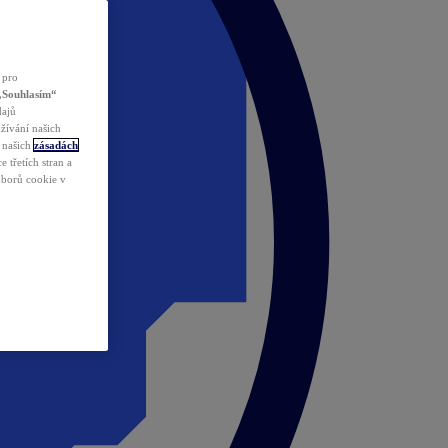
 pro
„Souhlasím“
dajů
žívání našich
v našich
zásadách
 třetích stran a
ouborů cookie v