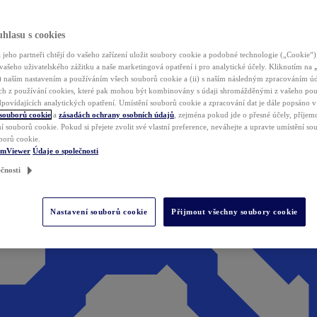
hlasu s cookies
jeho partneři chtějí do vašeho zařízení uložit soubory cookie a podobné technologie („Cookie“)
vašeho uživatelského zážitku a naše marketingová opatření i pro analytické účely. Kliknutím na
(i) naším nastavením a používáním všech souborů cookie a (ii) s naším následným zpracováním ú
h z používání cookies, které pak mohou být kombinovány s údaji shromážděnými z vašeho pou
povídajících analytických opatření. Umístění souborů cookie a zpracování dat je dále popsáno 
 souborů cookie
a
zásadách ochrany osobních údajů
, zejména pokud jde o přesné účely, příjemce
í souborů cookie. Pokud si přejete zvolit své vlastní preference, neváhejte a upravte umístění s
borů cookie.
amViewer
Údaje o společnosti
čnosti
Nastavení souborů cookie
Přijmout všechny soubory cookie