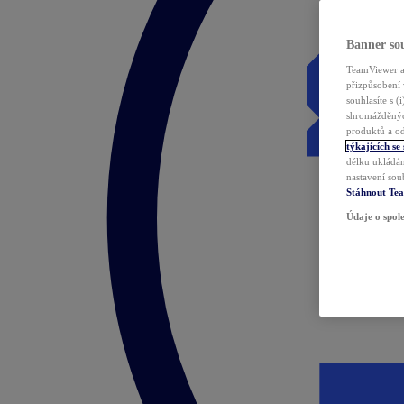
Banner sou
TeamViewer a 
přizpůsobení 
souhlasíte s 
shromážděnýc
produktů a od
týkajících se
délku ukládán
nastavení sou
Stáhnout Te
Údaje o spole