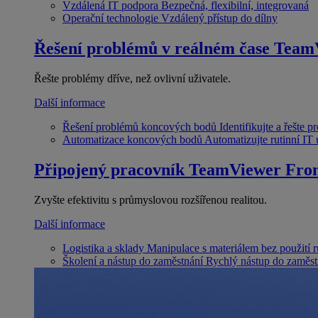
Vzdálená IT podpora
Bezpečná, flexibilní, integrovaná
Operační technologie
Vzdálený přístup do dílny
Řešení problémů v reálném čase
Team
Řešte problémy dříve, než ovlivní uživatele.
Další informace
Řešení problémů koncových bodů
Identifikujte a řešte 
Automatizace koncových bodů
Automatizujte rutinní IT
Připojený pracovník
TeamViewer Fron
Zvyšte efektivitu s průmyslovou rozšířenou realitou.
Další informace
Logistika a sklady
Manipulace s materiálem bez použití 
Školení a nástup do zaměstnání
Rychlý nástup do zaměst