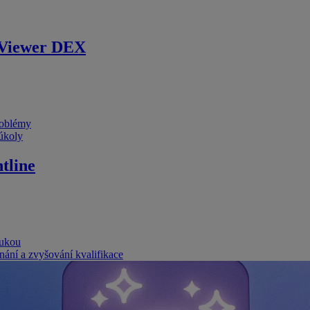
Viewer DEX
problémy
 úkoly
tline
rukou
nání a zvyšování kvalifikace