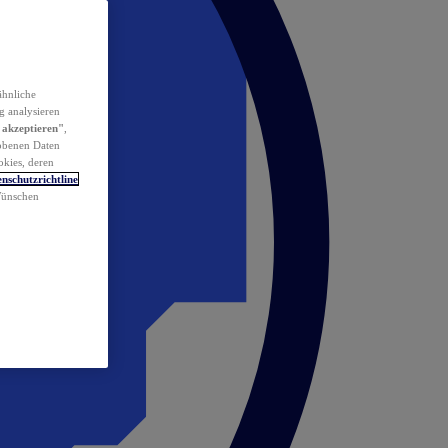
ähnliche
g analysieren
 akzeptieren"
,
obenen Daten
okies, deren
nschutzrichtline
 Wünschen