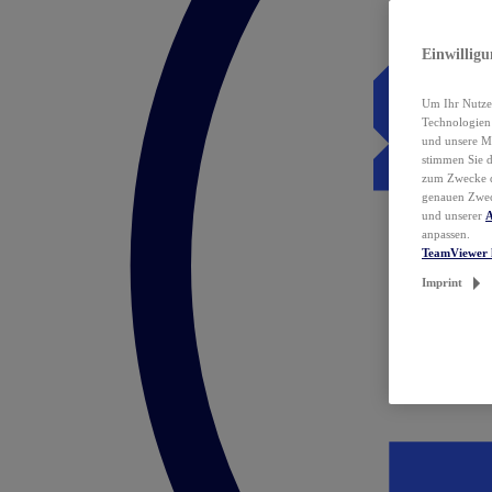
Einwillig
Um Ihr Nutzer
Technologie
und unsere Ma
stimmen Sie 
zum Zwecke de
genauen Zwec
und unserer
A
anpassen.
TeamViewer 
Imprint