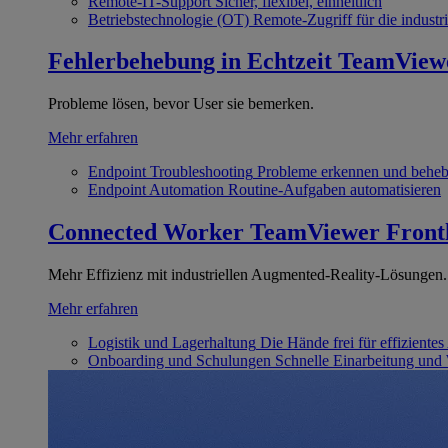
Remote-IT-Support
Sicher, flexibel, einheitlich
Betriebstechnologie (OT)
Remote-Zugriff für die industri
Fehlerbehebung in Echtzeit
TeamView
Probleme lösen, bevor User sie bemerken.
Mehr erfahren
Endpoint Troubleshooting
Probleme erkennen und behe
Endpoint Automation
Routine-Aufgaben automatisieren
Connected Worker
TeamViewer Front
Mehr Effizienz mit industriellen Augmented-Reality-Lösungen.
Mehr erfahren
Logistik und Lagerhaltung
Die Hände frei für effizientes
Onboarding und Schulungen
Schnelle Einarbeitung und