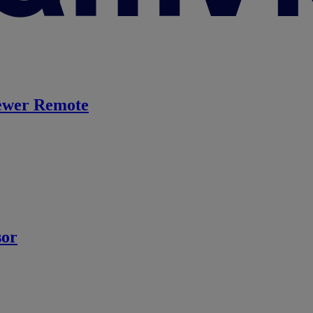
ewer Remote
sor