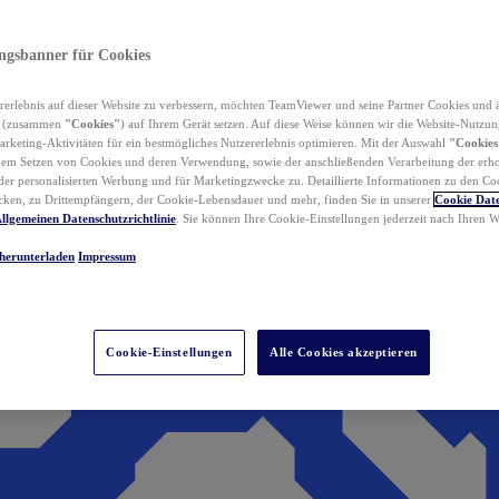
ungsbanner für Cookies
erlebnis auf dieser Website zu verbessern, möchten TeamViewer und seine Partner Cookies und 
n (zusammen
"Cookies"
) auf Ihrem Gerät setzen. Auf diese Weise können wir die Website-Nutzun
rketing-Aktivitäten für ein bestmögliches Nutzererlebnis optimieren. Mit der Auswahl
"Cookies
dem Setzen von Cookies und deren Verwendung, sowie der anschließenden Verarbeitung der erh
r personalisierten Werbung und für Marketingzwecke zu. Detaillierte Informationen zu den Co
ken, zu Drittempfängern, der Cookie-Lebensdauer und mehr, finden Sie in unserer
Cookie Date
llgemeinen Datenschutzrichtlinie
. Sie können Ihre Cookie-Einstellungen jederzeit nach Ihren
herunterladen
Impressum
Cookie-Einstellungen
Alle Cookies akzeptieren