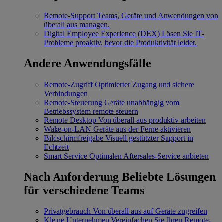
Remote-Support
Teams, Geräte und Anwendungen von
überall aus managen.
Digital Employee Experience (DEX)
Lösen Sie IT-
Probleme proaktiv, bevor die Produktivität leidet.
Andere Anwendungsfälle
Remote-Zugriff
Optimierter Zugang und sichere
Verbindungen
Remote-Steuerung
Geräte unabhängig vom
Betriebssystem remote steuern
Remote Desktop
Von überall aus produktiv arbeiten
Wake-on-LAN
Geräte aus der Ferne aktivieren
Bildschirmfreigabe
Visuell gestützter Support in
Echtzeit
Smart Service
Optimalen Aftersales-Service anbieten
Nach Anforderung
Beliebte Lösungen
für verschiedene Teams
Privatgebrauch
Von überall aus auf Geräte zugreifen
Kleine Unternehmen
Vereinfachen Sie Ihren Remote-