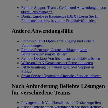
Remote-Support
Teams, Geräte und Anwendungen von
überall aus managen.
Digital Employee Experience (DEX)
Lösen Sie IT-
Probleme proaktiv, bevor die Produktivität leidet.
Andere Anwendungsfälle
Remote-Zugriff
Optimierter Zugang und sichere
Verbindungen
Remote-Steuerung
Geräte unabhängig vom
Betriebssystem remote steuern
Remote Desktop
Von überall aus produktiv arbeiten
Wake-on-LAN
Geräte aus der Ferne aktivieren
Bildschirmfreigabe
Visuell gestützter Support in
Echtzeit
Smart Service
Optimalen Aftersales-Service anbieten
Nach Anforderung
Beliebte Lösungen
für verschiedene Teams
Privatgebrauch
Von überall aus auf Geräte zugreifen
Kleine Unternehmen
Vereinfachen Sie Ihren Remote-