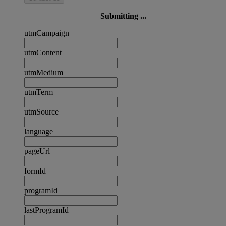
Submitting ...
utmCampaign
utmContent
utmMedium
utmTerm
utmSource
language
pageUrl
formId
programId
lastProgramId