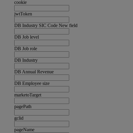
cookie
jwtToken
DB Industry SIC Code New field
DB Job level
DB Job role
DB Industry
DB Annual Revenue
DB Employee size
marketoTarget
pagePath
gclid
pageName