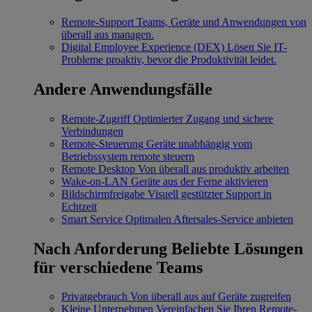
Remote-Support
Teams, Geräte und Anwendungen von
überall aus managen.
Digital Employee Experience (DEX)
Lösen Sie IT-
Probleme proaktiv, bevor die Produktivität leidet.
Andere Anwendungsfälle
Remote-Zugriff
Optimierter Zugang und sichere
Verbindungen
Remote-Steuerung
Geräte unabhängig vom
Betriebssystem remote steuern
Remote Desktop
Von überall aus produktiv arbeiten
Wake-on-LAN
Geräte aus der Ferne aktivieren
Bildschirmfreigabe
Visuell gestützter Support in
Echtzeit
Smart Service
Optimalen Aftersales-Service anbieten
Nach Anforderung
Beliebte Lösungen
für verschiedene Teams
Privatgebrauch
Von überall aus auf Geräte zugreifen
Kleine Unternehmen
Vereinfachen Sie Ihren Remote-