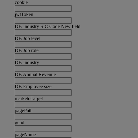
cookie
jwtToken
DB Industry SIC Code New field
DB Job level
DB Job role
DB Industry
DB Annual Revenue
DB Employee size
marketoTarget
pagePath
gclid
pageName