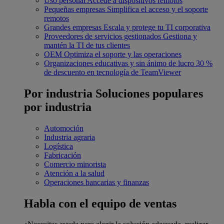
Uso personal
Accede a dispositivos remotos
Pequeñas empresas
Simplifica el acceso y el soporte
remotos
Grandes empresas
Escala y protege tu TI corporativa
Proveedores de servicios gestionados
Gestiona y
mantén la TI de tus clientes
OEM
Optimiza el soporte y las operaciones
Organizaciones educativas y sin ánimo de lucro
30 %
de descuento en tecnología de TeamViewer
Por industria
Soluciones populares
por industria
Automoción
Industria agraria
Logística
Fabricación
Comercio minorista
Atención a la salud
Operaciones bancarias y finanzas
Habla con el equipo de ventas