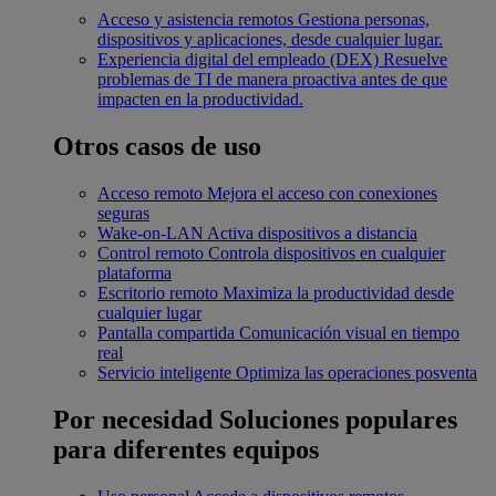
Acceso y asistencia remotos
Gestiona personas,
dispositivos y aplicaciones, desde cualquier lugar.
Experiencia digital del empleado (DEX)
Resuelve
problemas de TI de manera proactiva antes de que
impacten en la productividad.
Otros casos de uso
Acceso remoto
Mejora el acceso con conexiones
seguras
Wake-on-LAN
Activa dispositivos a distancia
Control remoto
Controla dispositivos en cualquier
plataforma
Escritorio remoto
Maximiza la productividad desde
cualquier lugar
Pantalla compartida
Comunicación visual en tiempo
real
Servicio inteligente
Optimiza las operaciones posventa
Por necesidad
Soluciones populares
para diferentes equipos