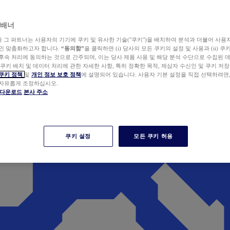
 배너
wer와 그 파트너는 사용자의 기기에 쿠키 및 유사한 기술("쿠키")을 배치하여 분석과 더불어 사용
개인 맞춤화하고자 합니다.
“동의함”
을 클릭하면 (i) 당사의 모든 쿠키의 설정 및 사용과 (ii) 
후속 처리에 동의하는 것으로 간주되며, 이는 당사 제품 사용 및 해당 분석 수단으로 수집된 
 쿠키 배치 및 데이터 처리에 관한 자세한 사항, 특히 정확한 목적, 제삼자 수신인 및 쿠키 저장
쿠키 정책
및
개인 정보 보호 정책
에 설명되어 있습니다. 사용자 기본 설정을 직접 선택하려면
 자유롭게 조정하십시오.
er 다운로드
본사 주소
쿠키 설정
모든 쿠키 허용