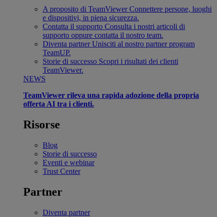
A proposito di TeamViewer
Connettere persone, luoghi
e dispositivi, in piena sicurezza.
Contatta il supporto
Consulta i nostri articoli di
supporto oppure contatta il nostro team.
Diventa partner
Unisciti al nostro partner program
TeamUP.
Storie di successo
Scopri i risultati dei clienti
TeamViewer.
NEWS
TeamViewer rileva una rapida adozione della propria
offerta AI tra i clienti.
Risorse
Blog
Storie di successo
Eventi e webinar
Trust Center
Partner
Diventa partner