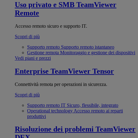
Uso privato e SMB
TeamViewer
Remote
Accesso remoto sicuro e supporto IT.
Scopri di più
Supporto remoto
Supporto remoto istantaneo
Gestione remota
Monitoraggio e gestione dei dispositivi
Vedi piani e prezzi
Enterprise
TeamViewer Tensor
Connettività remota per operazioni in sicurezza.
Scopri di più
Supporto remoto IT
Sicuro, flessibile, integrato
Operational technology
Accesso remoto ai reparti
produttivi
Risoluzione dei problemi
TeamViewer
DEX