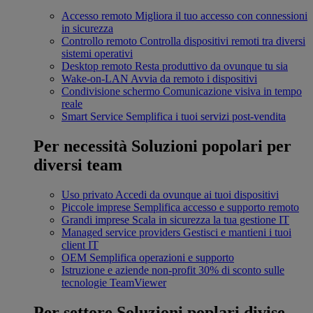
Accesso remoto
Migliora il tuo accesso con connessioni
in sicurezza
Controllo remoto
Controlla dispositivi remoti tra diversi
sistemi operativi
Desktop remoto
Resta produttivo da ovunque tu sia
Wake-on-LAN
Avvia da remoto i dispositivi
Condivisione schermo
Comunicazione visiva in tempo
reale
Smart Service
Semplifica i tuoi servizi post-vendita
Per necessità
Soluzioni popolari per
diversi team
Uso privato
Accedi da ovunque ai tuoi dispositivi
Piccole imprese
Semplifica accesso e supporto remoto
Grandi imprese
Scala in sicurezza la tua gestione IT
Managed service providers
Gestisci e mantieni i tuoi
client IT
OEM
Semplifica operazioni e supporto
Istruzione e aziende non-profit
30% di sconto sulle
tecnologie TeamViewer
Per settore
Soluzioni poplari divise