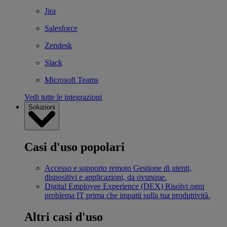
Jira
Salesforce
Zendesk
Slack
Microsoft Teams
Vedi tutte le integrazioni
Soluzioni
Casi d'uso popolari
Accesso e supporto remoto
Gestione di utenti,
dispositivi e applicazioni, da ovunque.
Digital Employee Experience (DEX)
Risolvi ogni
problema IT prima che impatti sulla tua produttività.
Altri casi d'uso