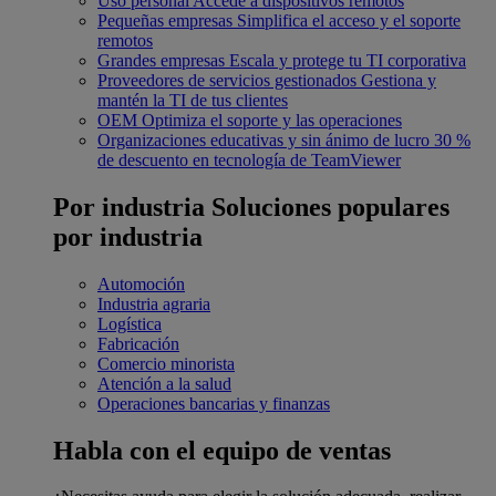
Uso personal
Accede a dispositivos remotos
Pequeñas empresas
Simplifica el acceso y el soporte
remotos
Grandes empresas
Escala y protege tu TI corporativa
Proveedores de servicios gestionados
Gestiona y
mantén la TI de tus clientes
OEM
Optimiza el soporte y las operaciones
Organizaciones educativas y sin ánimo de lucro
30 %
de descuento en tecnología de TeamViewer
Por industria
Soluciones populares
por industria
Automoción
Industria agraria
Logística
Fabricación
Comercio minorista
Atención a la salud
Operaciones bancarias y finanzas
Habla con el equipo de ventas