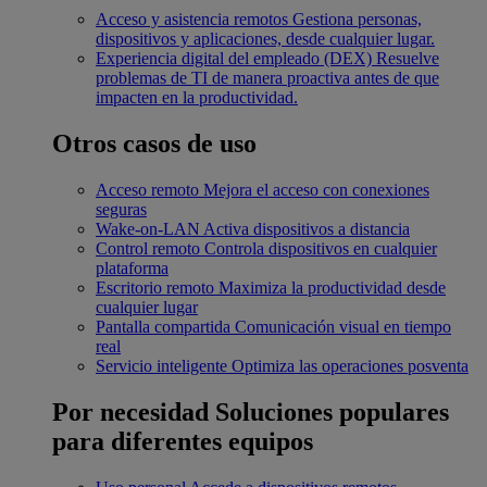
Acceso y asistencia remotos
Gestiona personas,
dispositivos y aplicaciones, desde cualquier lugar.
Experiencia digital del empleado (DEX)
Resuelve
problemas de TI de manera proactiva antes de que
impacten en la productividad.
Otros casos de uso
Acceso remoto
Mejora el acceso con conexiones
seguras
Wake-on-LAN
Activa dispositivos a distancia
Control remoto
Controla dispositivos en cualquier
plataforma
Escritorio remoto
Maximiza la productividad desde
cualquier lugar
Pantalla compartida
Comunicación visual en tiempo
real
Servicio inteligente
Optimiza las operaciones posventa
Por necesidad
Soluciones populares
para diferentes equipos