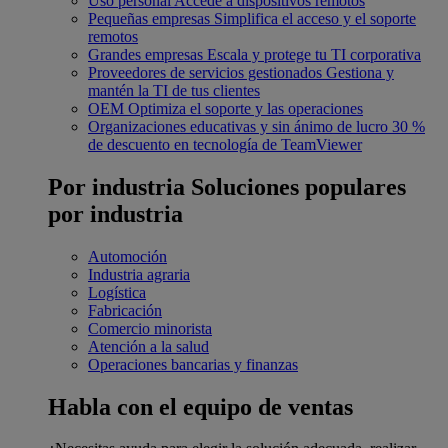
Uso personal
Accede a dispositivos remotos
Pequeñas empresas
Simplifica el acceso y el soporte
remotos
Grandes empresas
Escala y protege tu TI corporativa
Proveedores de servicios gestionados
Gestiona y
mantén la TI de tus clientes
OEM
Optimiza el soporte y las operaciones
Organizaciones educativas y sin ánimo de lucro
30 %
de descuento en tecnología de TeamViewer
Por industria
Soluciones populares
por industria
Automoción
Industria agraria
Logística
Fabricación
Comercio minorista
Atención a la salud
Operaciones bancarias y finanzas
Habla con el equipo de ventas