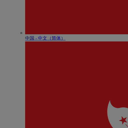
中国 - 中⽂（简体）