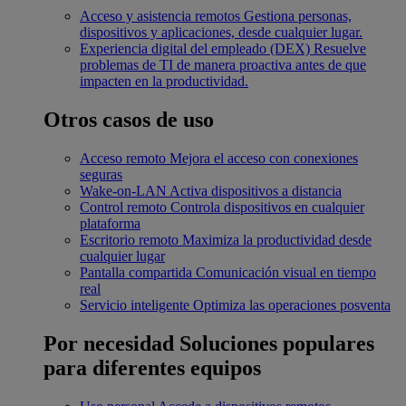
Acceso y asistencia remotos
Gestiona personas,
dispositivos y aplicaciones, desde cualquier lugar.
Experiencia digital del empleado (DEX)
Resuelve
problemas de TI de manera proactiva antes de que
impacten en la productividad.
Otros casos de uso
Acceso remoto
Mejora el acceso con conexiones
seguras
Wake-on-LAN
Activa dispositivos a distancia
Control remoto
Controla dispositivos en cualquier
plataforma
Escritorio remoto
Maximiza la productividad desde
cualquier lugar
Pantalla compartida
Comunicación visual en tiempo
real
Servicio inteligente
Optimiza las operaciones posventa
Por necesidad
Soluciones populares
para diferentes equipos