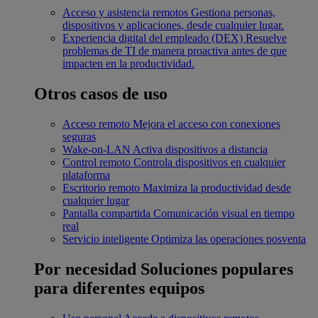
Acceso y asistencia remotos
Gestiona personas,
dispositivos y aplicaciones, desde cualquier lugar.
Experiencia digital del empleado (DEX)
Resuelve
problemas de TI de manera proactiva antes de que
impacten en la productividad.
Otros casos de uso
Acceso remoto
Mejora el acceso con conexiones
seguras
Wake-on-LAN
Activa dispositivos a distancia
Control remoto
Controla dispositivos en cualquier
plataforma
Escritorio remoto
Maximiza la productividad desde
cualquier lugar
Pantalla compartida
Comunicación visual en tiempo
real
Servicio inteligente
Optimiza las operaciones posventa
Por necesidad
Soluciones populares
para diferentes equipos