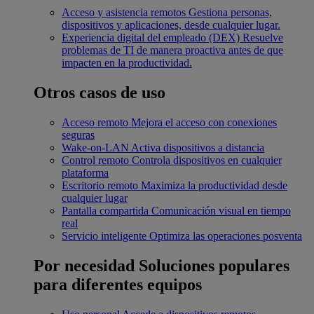
Acceso y asistencia remotos
Gestiona personas,
dispositivos y aplicaciones, desde cualquier lugar.
Experiencia digital del empleado (DEX)
Resuelve
problemas de TI de manera proactiva antes de que
impacten en la productividad.
Otros casos de uso
Acceso remoto
Mejora el acceso con conexiones
seguras
Wake-on-LAN
Activa dispositivos a distancia
Control remoto
Controla dispositivos en cualquier
plataforma
Escritorio remoto
Maximiza la productividad desde
cualquier lugar
Pantalla compartida
Comunicación visual en tiempo
real
Servicio inteligente
Optimiza las operaciones posventa
Por necesidad
Soluciones populares
para diferentes equipos