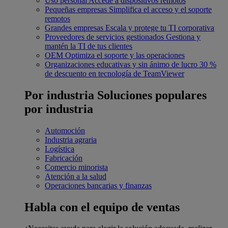
Uso personal
Accede a dispositivos remotos
Pequeñas empresas
Simplifica el acceso y el soporte
remotos
Grandes empresas
Escala y protege tu TI corporativa
Proveedores de servicios gestionados
Gestiona y
mantén la TI de tus clientes
OEM
Optimiza el soporte y las operaciones
Organizaciones educativas y sin ánimo de lucro
30 %
de descuento en tecnología de TeamViewer
Por industria
Soluciones populares
por industria
Automoción
Industria agraria
Logística
Fabricación
Comercio minorista
Atención a la salud
Operaciones bancarias y finanzas
Habla con el equipo de ventas