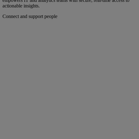
empowers IT and analytics teams with secure, real-time access to
actionable insights.
Connect and support people