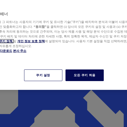
 배너
wer와 그 파트너는 사용자의 기기에 쿠키 및 유사한 기술("쿠키")을 배치하여 분석과 더불어 사용
개인 맞춤화하고자 합니다.
“동의함”
을 클릭하면 (i) 당사의 모든 쿠키의 설정 및 사용과 (ii) 
후속 처리에 동의하는 것으로 간주되며, 이는 당사 제품 사용 및 해당 분석 수단으로 수집된 
 쿠키 배치 및 데이터 처리에 관한 자세한 사항, 특히 정확한 목적, 제삼자 수신인 및 쿠키 저장
쿠키 정책
및
개인 정보 보호 정책
에 설명되어 있습니다. 사용자 기본 설정을 직접 선택하려면
 자유롭게 조정하십시오.
er 다운로드
본사 주소
쿠키 설정
모든 쿠키 허용