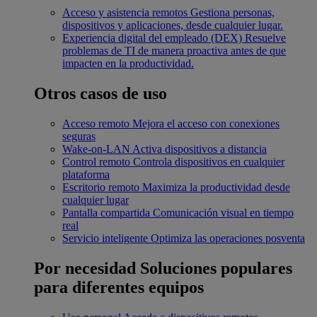
Acceso y asistencia remotos
Gestiona personas,
dispositivos y aplicaciones, desde cualquier lugar.
Experiencia digital del empleado (DEX)
Resuelve
problemas de TI de manera proactiva antes de que
impacten en la productividad.
Otros casos de uso
Acceso remoto
Mejora el acceso con conexiones
seguras
Wake-on-LAN
Activa dispositivos a distancia
Control remoto
Controla dispositivos en cualquier
plataforma
Escritorio remoto
Maximiza la productividad desde
cualquier lugar
Pantalla compartida
Comunicación visual en tiempo
real
Servicio inteligente
Optimiza las operaciones posventa
Por necesidad
Soluciones populares
para diferentes equipos