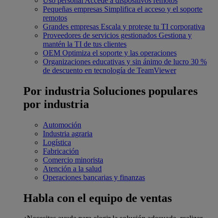
Uso personal
Accede a dispositivos remotos
Pequeñas empresas
Simplifica el acceso y el soporte
remotos
Grandes empresas
Escala y protege tu TI corporativa
Proveedores de servicios gestionados
Gestiona y
mantén la TI de tus clientes
OEM
Optimiza el soporte y las operaciones
Organizaciones educativas y sin ánimo de lucro
30 %
de descuento en tecnología de TeamViewer
Por industria
Soluciones populares
por industria
Automoción
Industria agraria
Logística
Fabricación
Comercio minorista
Atención a la salud
Operaciones bancarias y finanzas
Habla con el equipo de ventas