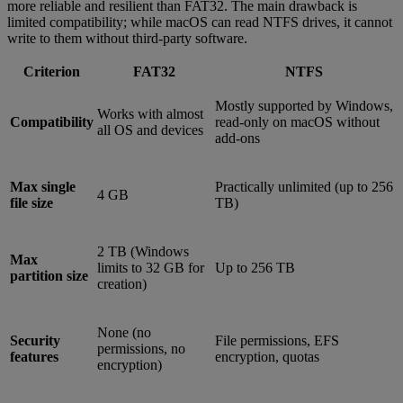
more reliable and resilient than FAT32. The main drawback is
limited compatibility; while macOS can read NTFS drives, it cannot
write to them without third-party software.
Criterion
FAT32
NTFS
Mostly supported by Windows,
Works with almost
Compatibility
read-only on macOS without
all OS and devices
add-ons
Max single
Practically unlimited (up to 256
4 GB
file size
TB)
2 TB (Windows
Max
limits to 32 GB for
Up to 256 TB
partition size
creation)
None (no
Security
File permissions, EFS
permissions, no
features
encryption, quotas
encryption)