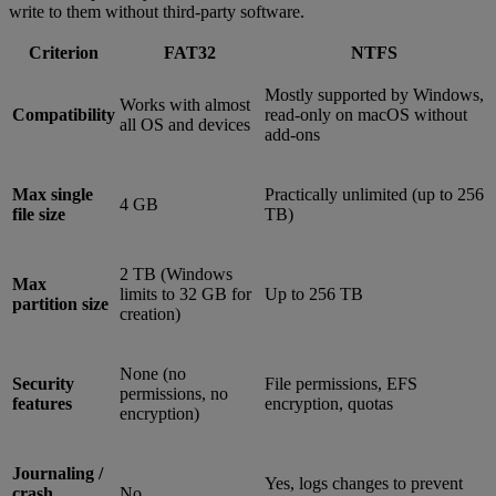
write to them without third-party software.
Criterion
FAT32
NTFS
Mostly supported by Windows,
Works with almost
Compatibility
read-only on macOS without
all OS and devices
add-ons
Max single
Practically unlimited (up to 256
4 GB
file size
TB)
2 TB (Windows
Max
limits to 32 GB for
Up to 256 TB
partition size
creation)
None (no
Security
File permissions, EFS
permissions, no
features
encryption, quotas
encryption)
Journaling /
Yes, logs changes to prevent
crash
No