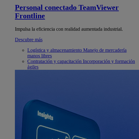
Personal conectado
TeamViewer
Frontline
Impulsa la eficiencia con realidad aumentada industrial.
Descubre más
Logística y almacenamiento
Manejo de mercadería
manos libres
Contratación y capacitación
Incorporación y formación
ágiles