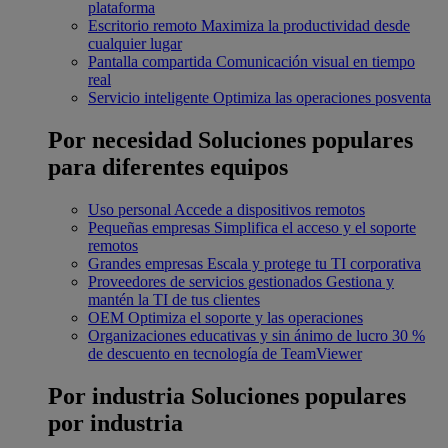
plataforma
Escritorio remoto
Maximiza la productividad desde
cualquier lugar
Pantalla compartida
Comunicación visual en tiempo
real
Servicio inteligente
Optimiza las operaciones posventa
Por necesidad
Soluciones populares
para diferentes equipos
Uso personal
Accede a dispositivos remotos
Pequeñas empresas
Simplifica el acceso y el soporte
remotos
Grandes empresas
Escala y protege tu TI corporativa
Proveedores de servicios gestionados
Gestiona y
mantén la TI de tus clientes
OEM
Optimiza el soporte y las operaciones
Organizaciones educativas y sin ánimo de lucro
30 %
de descuento en tecnología de TeamViewer
Por industria
Soluciones populares
por industria