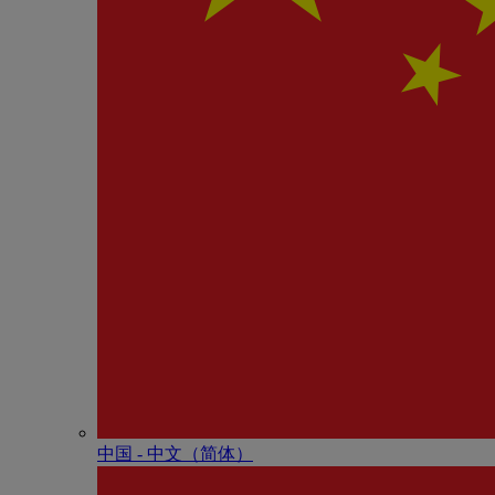
中国 - 中⽂（简体）