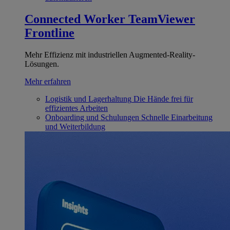
Connected Worker
TeamViewer
Frontline
Mehr Effizienz mit industriellen Augmented-Reality-
Lösungen.
Mehr erfahren
Logistik und Lagerhaltung
Die Hände frei für
effizientes Arbeiten
Onboarding und Schulungen
Schnelle Einarbeitung
und Weiterbildung