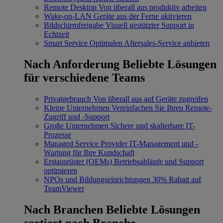
Remote Desktop
Von überall aus produktiv arbeiten
Wake-on-LAN
Geräte aus der Ferne aktivieren
Bildschirmfreigabe
Visuell gestützter Support in
Echtzeit
Smart Service
Optimalen Aftersales-Service anbieten
Nach Anforderung
Beliebte Lösungen
für verschiedene Teams
Privatgebrauch
Von überall aus auf Geräte zugreifen
Kleine Unternehmen
Vereinfachen Sie Ihren Remote-
Zugriff und -Support
Große Unternehmen
Sichere und skalierbare IT-
Prozesse
Managed Service Provider
IT-Management und -
Wartung für Ihre Kundschaft
Erstausrüster (OEMs)
Betriebsabläufe und Support
optimieren
NPOs und Bildungseinrichtungen
30% Rabatt auf
TeamViewer
Nach Branchen
Beliebte Lösungen
sortiert nach Branche