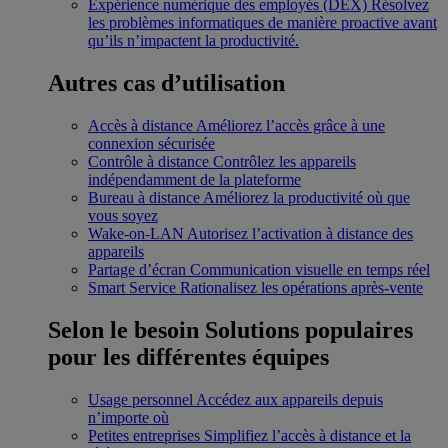
Expérience numérique des employés (DEX)
Résolvez
les problèmes informatiques de manière proactive avant
qu’ils n’impactent la productivité.
Autres cas d’utilisation
Accès à distance
Améliorez l’accès grâce à une
connexion sécurisée
Contrôle à distance
Contrôlez les appareils
indépendamment de la plateforme
Bureau à distance
Améliorez la productivité où que
vous soyez
Wake-on-LAN
Autorisez l’activation à distance des
appareils
Partage d’écran
Communication visuelle en temps réel
Smart Service
Rationalisez les opérations après-vente
Selon le besoin
Solutions populaires
pour les différentes équipes
Usage personnel
Accédez aux appareils depuis
n’importe où
Petites entreprises
Simplifiez l’accès à distance et la