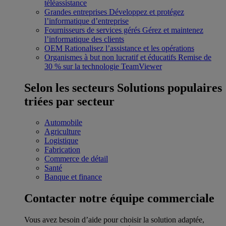
téléassistance
Grandes entreprises
Développez et protégez
l’informatique d’entreprise
Fournisseurs de services gérés
Gérez et maintenez
l’informatique des clients
OEM
Rationalisez l’assistance et les opérations
Organismes à but non lucratif et éducatifs
Remise de
30 % sur la technologie TeamViewer
Selon les secteurs
Solutions populaires
triées par secteur
Automobile
Agriculture
Logistique
Fabrication
Commerce de détail
Santé
Banque et finance
Contacter notre équipe commerciale
Vous avez besoin d’aide pour choisir la solution adaptée,