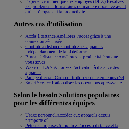
Expérience numérique des employés (DEX)
Résolvez
les problèmes informatiques de manière proactive avant
qu’ils n’impactent la productivité.
Autres cas d’utilisation
Accès à distance
Améliorez l’accès grâce à une
connexion sécurisée
Contrôle à distance
Contrôlez les appareils
indépendamment de la plateforme
Bureau à distance
Améliorez la productivité où que
vous soyez
Wake-on-LAN
Autorisez l’activation à distance des
appareils
Partage d’écran
Communication visuelle en temps réel
Smart Service
Rationalisez les opérations après-vente
Selon le besoin
Solutions populaires
pour les différentes équipes
Usage personnel
Accédez aux appareils depuis
n’importe où
Petites entreprises
Simplifiez l’accès à distance et la