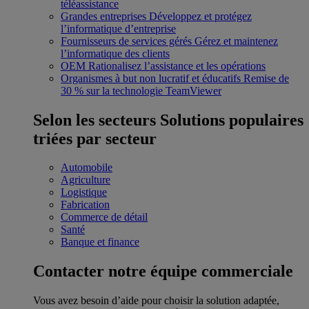
téléassistance
Grandes entreprises
Développez et protégez
l’informatique d’entreprise
Fournisseurs de services gérés
Gérez et maintenez
l’informatique des clients
OEM
Rationalisez l’assistance et les opérations
Organismes à but non lucratif et éducatifs
Remise de
30 % sur la technologie TeamViewer
Selon les secteurs
Solutions populaires
triées par secteur
Automobile
Agriculture
Logistique
Fabrication
Commerce de détail
Santé
Banque et finance
Contacter notre équipe commerciale
Vous avez besoin d’aide pour choisir la solution adaptée,