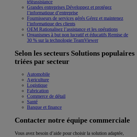
téléassistance
Grandes entreprises
Développez et protégez
l’informatique d’entreprise
Fournisseurs de services gérés
Gérez et maintenez
l’informatique des clients
OEM
Rationalisez l’assistance et les opérations
Organismes à but non lucratif et éducatifs
Remise de
30 % sur la technologie TeamViewer
Selon les secteurs
Solutions populaires
triées par secteur
Automobile
Agriculture
Logistique
Fabrication
Commerce de détail
Santé
Banque et finance
Contacter notre équipe commerciale
Vous avez besoin d’aide pour choisir la solution adaptée,