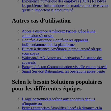
Expérience numérique des employés (DEX)
Résolvez
les problèmes informatiques de manière proactive avant
qu’ils n’impactent la productivité.
Autres cas d’utilisation
Accès à distance
Améliorez l’accès grâce à une
connexion sécurisée
Contrôle à distance
Contrôlez les appareils
indépendamment de la plateforme
Bureau à distance
Améliorez la productivité où que
vous soyez
Wake-on-LAN
Autorisez l’activation à distance des
appareils
Partage d’écran
Communication visuelle en temps réel
Smart Service
Rationalisez les opérations après-vente
Selon le besoin
Solutions populaires
pour les différentes équipes
Usage personnel
Accédez aux appareils depuis
n’importe où
Petites entreprises
Simplifiez l’accès à distance et la