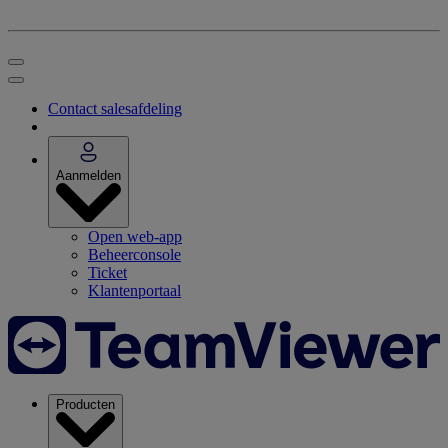
Contact salesafdeling
Aanmelden
Open web-app
Beheerconsole
Ticket
Klantenportaal
Producten