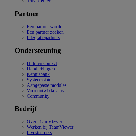
Trust Center
Partner
Een partner worden
Een partner zoeken
Integratiepartners
Ondersteuning
Hulp en contact
Handleidingen
Kennisbank
Systeemstatus
Aangepaste modules
Voor ontwikkelaars
Community
Bedrijf
Over TeamViewer
Werken bij TeamViewer
Investeerders