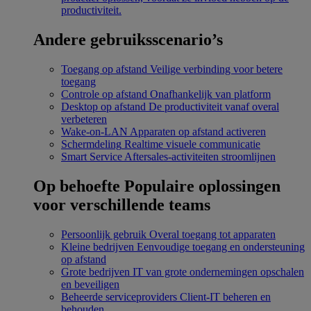
productiviteit.
Andere gebruiksscenario’s
Toegang op afstand
Veilige verbinding voor betere
toegang
Controle op afstand
Onafhankelijk van platform
Desktop op afstand
De productiviteit vanaf overal
verbeteren
Wake-on-LAN
Apparaten op afstand activeren
Schermdeling
Realtime visuele communicatie
Smart Service
Aftersales-activiteiten stroomlijnen
Op behoefte
Populaire oplossingen
voor verschillende teams
Persoonlijk gebruik
Overal toegang tot apparaten
Kleine bedrijven
Eenvoudige toegang en ondersteuning
op afstand
Grote bedrijven
IT van grote ondernemingen opschalen
en beveiligen
Beheerde serviceproviders
Client-IT beheren en
behouden