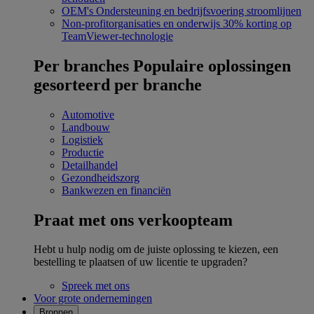
OEM's
Ondersteuning en bedrijfsvoering stroomlijnen
Non-profitorganisaties en onderwijs
30% korting op
TeamViewer-technologie
Per branches
Populaire oplossingen
gesorteerd per branche
Automotive
Landbouw
Logistiek
Productie
Detailhandel
Gezondheidszorg
Bankwezen en financiën
Praat met ons verkoopteam
Hebt u hulp nodig om de juiste oplossing te kiezen, een
bestelling te plaatsen of uw licentie te upgraden?
Spreek met ons
Voor grote ondernemingen
Bronnen