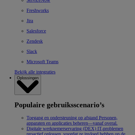
ServiceNow
Freshworks
Jira
Salesforce
Zendesk
Slack
Microsoft Teams
Bekijk alle integraties
Oplossingen
Populaire gebruiksscenario’s
Toegang en ondersteuning op afstand
Personen,
apparaten en applicaties beheren—vanaf overal.
Digitale werknemerservaring (DEX)
IT-problemen
proactief oplossen, voordat ze invloed hebben op de