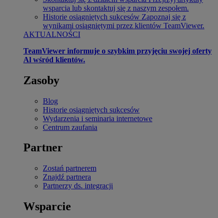
wsparcia lub skontaktuj się z naszym zespołem.
Historie osiągniętych sukcesów
Zapoznaj się z
wynikami osiągniętymi przez klientów TeamViewer.
AKTUALNOŚCI
TeamViewer informuje o szybkim przyjęciu swojej oferty
Al wśród klientów.
Zasoby
Blog
Historie osiągniętych sukcesów
Wydarzenia i seminaria internetowe
Centrum zaufania
Partner
Zostań partnerem
Znajdź partnera
Partnerzy ds. integracji
Wsparcie