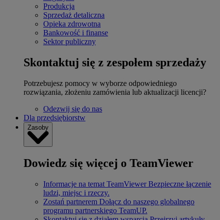
Produkcja
Sprzedaż detaliczna
Opieka zdrowotna
Bankowość i finanse
Sektor publiczny
Skontaktuj się z zespołem sprzedaży
Potrzebujesz pomocy w wyborze odpowiedniego
rozwiązania, złożeniu zamówienia lub aktualizacji licencji?
Odezwij się do nas
Dla przedsiębiorstw
Zasoby
Dowiedz się więcej o TeamViewer
Informacje na temat TeamViewer
Bezpieczne łączenie
ludzi, miejsc i rzeczy.
Zostań partnerem
Dołącz do naszego globalnego
programu partnerskiego TeamUP.
Skontaktuj się z działem wsparcia
Przejrzyj artykuły