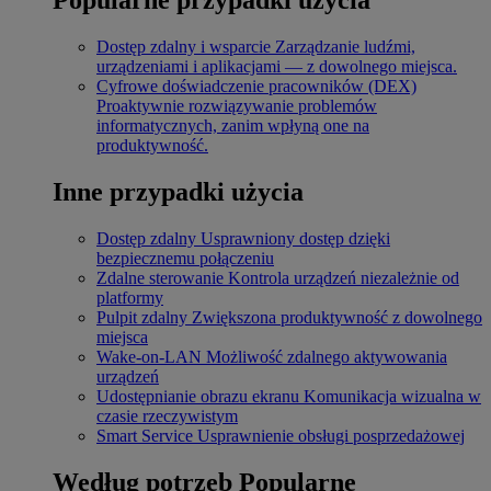
Dostęp zdalny i wsparcie
Zarządzanie ludźmi,
urządzeniami i aplikacjami — z dowolnego miejsca.
Cyfrowe doświadczenie pracowników (DEX)
Proaktywnie rozwiązywanie problemów
informatycznych, zanim wpłyną one na
produktywność.
Inne przypadki użycia
Dostęp zdalny
Usprawniony dostęp dzięki
bezpiecznemu połączeniu
Zdalne sterowanie
Kontrola urządzeń niezależnie od
platformy
Pulpit zdalny
Zwiększona produktywność z dowolnego
miejsca
Wake-on-LAN
Możliwość zdalnego aktywowania
urządzeń
Udostępnianie obrazu ekranu
Komunikacja wizualna w
czasie rzeczywistym
Smart Service
Usprawnienie obsługi posprzedażowej
Według potrzeb
Popularne