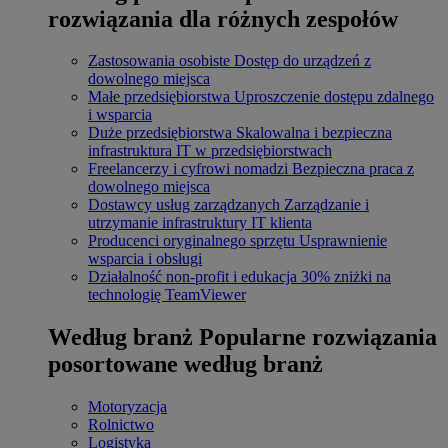
rozwiązania dla różnych zespołów
Zastosowania osobiste
Dostęp do urządzeń z
dowolnego miejsca
Małe przedsiębiorstwa
Uproszczenie dostępu zdalnego
i wsparcia
Duże przedsiębiorstwa
Skalowalna i bezpieczna
infrastruktura IT w przedsiębiorstwach
Freelancerzy i cyfrowi nomadzi
Bezpieczna praca z
dowolnego miejsca
Dostawcy usług zarządzanych
Zarządzanie i
utrzymanie infrastruktury IT klienta
Producenci oryginalnego sprzętu
Usprawnienie
wsparcia i obsługi
Działalność non-profit i edukacja
30% zniżki na
technologię TeamViewer
Według branż
Popularne rozwiązania
posortowane według branż
Motoryzacja
Rolnictwo
Logistyka