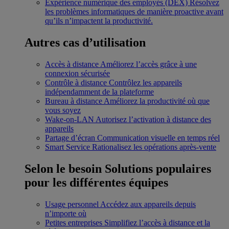
Expérience numérique des employés (DEX)
Résolvez
les problèmes informatiques de manière proactive avant
qu’ils n’impactent la productivité.
Autres cas d’utilisation
Accès à distance
Améliorez l’accès grâce à une
connexion sécurisée
Contrôle à distance
Contrôlez les appareils
indépendamment de la plateforme
Bureau à distance
Améliorez la productivité où que
vous soyez
Wake-on-LAN
Autorisez l’activation à distance des
appareils
Partage d’écran
Communication visuelle en temps réel
Smart Service
Rationalisez les opérations après-vente
Selon le besoin
Solutions populaires
pour les différentes équipes
Usage personnel
Accédez aux appareils depuis
n’importe où
Petites entreprises
Simplifiez l’accès à distance et la