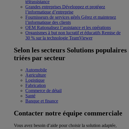
téléassistance
Grandes entreprises
Développez et protégez
l’informatique d’entreprise
Fournisseurs de services gérés
Gérez et maintenez
l’informatique des clients
OEM
Rationalisez l’assistance et les opérations
Organismes à but non lucratif et éducatifs
Remise de
30 % sur la technologie TeamViewer
Selon les secteurs
Solutions populaires
triées par secteur
Automobile
Agriculture
Logistique
Fabrication
Commerce de détail
Santé
Banque et finance
Contacter notre équipe commerciale
Vous avez besoin d’aide pour choisir la solution adaptée,