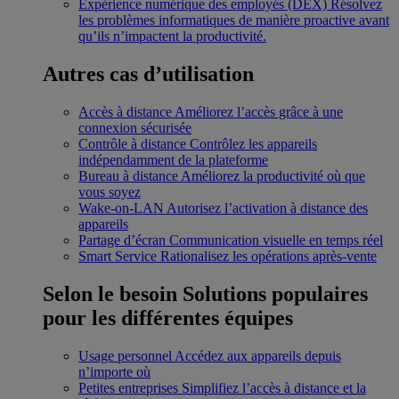
Expérience numérique des employés (DEX)
Résolvez
les problèmes informatiques de manière proactive avant
qu’ils n’impactent la productivité.
Autres cas d’utilisation
Accès à distance
Améliorez l’accès grâce à une
connexion sécurisée
Contrôle à distance
Contrôlez les appareils
indépendamment de la plateforme
Bureau à distance
Améliorez la productivité où que
vous soyez
Wake-on-LAN
Autorisez l’activation à distance des
appareils
Partage d’écran
Communication visuelle en temps réel
Smart Service
Rationalisez les opérations après-vente
Selon le besoin
Solutions populaires
pour les différentes équipes
Usage personnel
Accédez aux appareils depuis
n’importe où
Petites entreprises
Simplifiez l’accès à distance et la