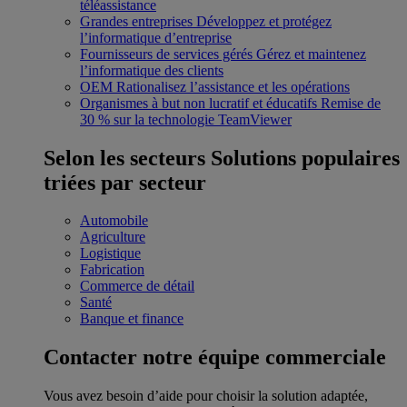
téléassistance
Grandes entreprises
Développez et protégez
l’informatique d’entreprise
Fournisseurs de services gérés
Gérez et maintenez
l’informatique des clients
OEM
Rationalisez l’assistance et les opérations
Organismes à but non lucratif et éducatifs
Remise de
30 % sur la technologie TeamViewer
Selon les secteurs
Solutions populaires
triées par secteur
Automobile
Agriculture
Logistique
Fabrication
Commerce de détail
Santé
Banque et finance
Contacter notre équipe commerciale
Vous avez besoin d’aide pour choisir la solution adaptée,