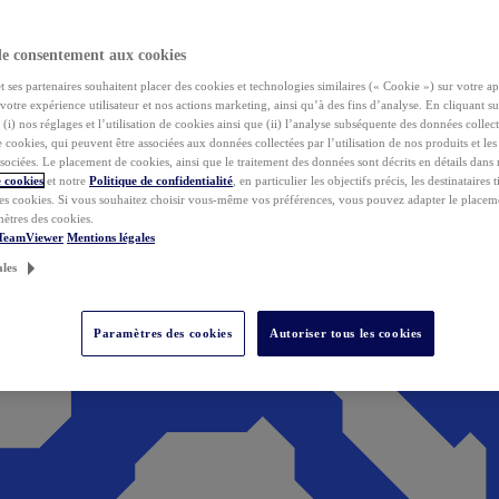
de consentement aux cookies
ses partenaires souhaitent placer des cookies et technologies similaires (« Cookie ») sur votre ap
votre expérience utilisateur et nos actions marketing, ainsi qu’à des fins d’analyse. En cliquant s
(i) nos réglages et l’utilisation de cookies ainsi que (ii) l’analyse subséquente des données collect
de cookies, qui peuvent être associées aux données collectées par l’utilisation de nos produits et le
sociées. Le placement de cookies, ainsi que le traitement des données sont décrits en détails dans
 cookies
et notre
Politique de confidentialité
, en particulier les objectifs précis, les destinataires t
es cookies. Si vous souhaitez choisir vous-même vos préférences, vous pouvez adapter le placem
mètres des cookies.
 TeamViewer
Mentions légales
ales
Paramètres des cookies
Autoriser tous les cookies