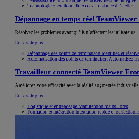
Téléassistance informatique
Sécurisée, flexible, intégrée
Technologie opérationnelle
Accès à distance à l’atelier
Dépannage en temps réel
TeamViewer
Résolvez les problèmes avant qu’ils n’affectent les utilisateurs.
En savoir plus
Dépannage des points de terminaison
Identifiez et résol
Automatisation des points de terminaison
Automatisez les
Travailleur connecté
TeamViewer Fron
Améliorez votre efficacité avec la réalité augmentée industrielle
En savoir plus
Logistique et entreposage
Manutention mains libres
Formation et intégration
Intégration rapide et perfection