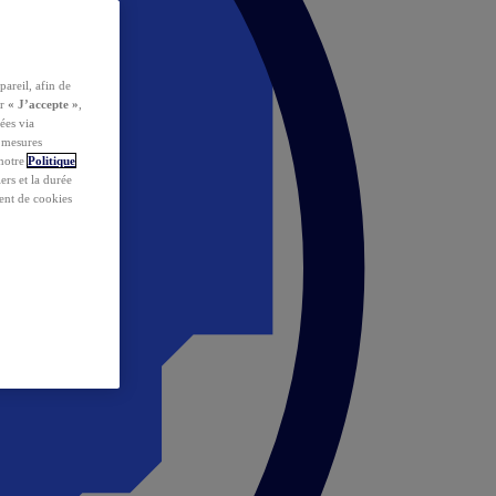
pareil, afin de
ur
« J’accepte »
,
ées via
s mesures
 notre
Politique
iers et la durée
ent de cookies