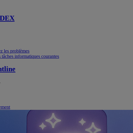
 DEX
vez les problèmes
 tâches informatiques courantes
tline
.
nement