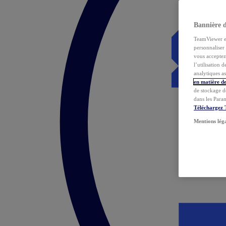
Bannière 
TeamViewer et 
personnaliser 
vous acceptez 
l’utilisation 
analytiques as
en matière de
de stockage d
dans les Para
Téléchargez
Mentions lég