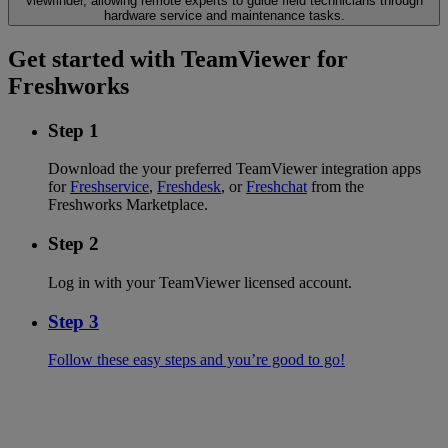
viewfinder, allowing remote experts to guide field technicians through
hardware service and maintenance tasks.
Get started with TeamViewer for
Freshworks
Step 1
Download the your preferred TeamViewer integration apps
for
Freshservice
,
Freshdesk
, or
Freshchat
from the
Freshworks Marketplace.
Step 2
Log in with your TeamViewer licensed account.
Step 3
Follow these easy steps and you’re good to go!