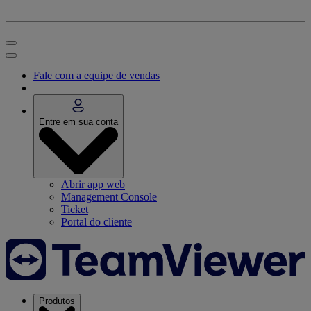
Fale com a equipe de vendas
Entre em sua conta
Abrir app web
Management Console
Ticket
Portal do cliente
Produtos