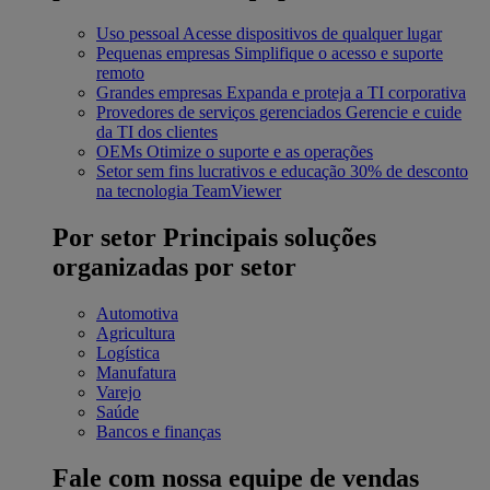
Uso pessoal
Acesse dispositivos de qualquer lugar
Pequenas empresas
Simplifique o acesso e suporte
remoto
Grandes empresas
Expanda e proteja a TI corporativa
Provedores de serviços gerenciados
Gerencie e cuide
da TI dos clientes
OEMs
Otimize o suporte e as operações
Setor sem fins lucrativos e educação
30% de desconto
na tecnologia TeamViewer
Por setor
Principais soluções
organizadas por setor
Automotiva
Agricultura
Logística
Manufatura
Varejo
Saúde
Bancos e finanças
Fale com nossa equipe de vendas