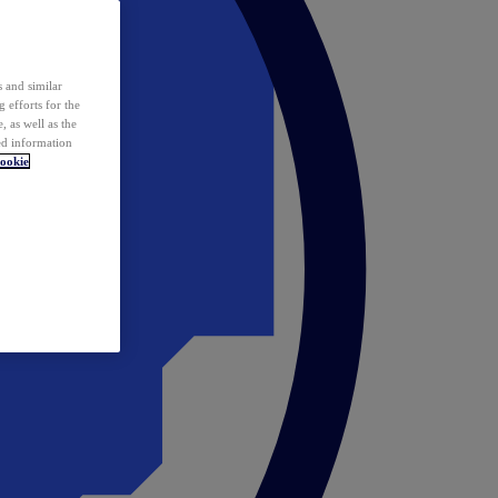
 and similar
 efforts for the
 as well as the
ed information
ookie