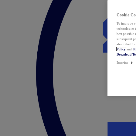
Cookie Co
To improve yo
technologies 
best possible
subsequent pr
about the Coo
Policy
and
P
Download T
Imprint