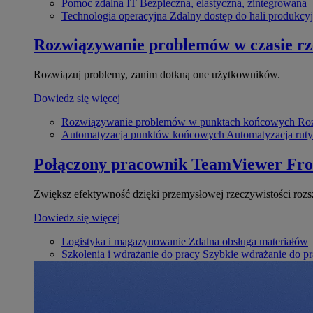
Pomoc zdalna IT
Bezpieczna, elastyczna, zintegrowana
Technologia operacyjna
Zdalny dostęp do hali produkcyj
Rozwiązywanie problemów w czasie r
Rozwiązuj problemy, zanim dotkną one użytkowników.
Dowiedz się więcej
Rozwiązywanie problemów w punktach końcowych
Roz
Automatyzacja punktów końcowych
Automatyzacja rut
Połączony pracownik
TeamViewer Fro
Zwiększ efektywność dzięki przemysłowej rzeczywistości rozs
Dowiedz się więcej
Logistyka i magazynowanie
Zdalna obsługa materiałów
Szkolenia i wdrażanie do pracy
Szybkie wdrażanie do pra