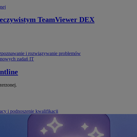
nej
zeczywistym
TeamViewer DEX
poznawanie i rozwiązywanie problemów
ynowych zadań IT
ntline
zerzonej.
cy i podnoszenie kwalifikacji