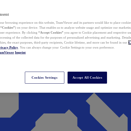
nsent
ur browsing experience on this website, TeamViewer and its partners would like to place cookies
(
“Cookies”
) on your device. That enables us to analyze website usage and optimize our marketing
 user experience. By clicking
“Accept Cookies”
you agree to Cookie placement and respective use,
ocessing of the collected data for the purposes of personalized advertising and marketing. Detail
kies, the exact purposes, third-party recipients, Cookie lifetime, and more can be found in our
C
rivacy Policy
. You can always change your Cookie Settings to your own preference.
eamViewer
Imprint
Cookies Settings
Accept All Cookies