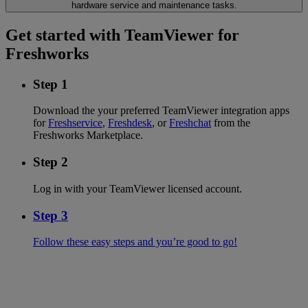
hardware service and maintenance tasks.
Get started with TeamViewer for
Freshworks
Step 1
Download the your preferred TeamViewer integration apps
for
Freshservice
,
Freshdesk
, or
Freshchat
from the
Freshworks Marketplace.
Step 2
Log in with your TeamViewer licensed account.
Step 3
Follow these easy steps and you’re good to go!