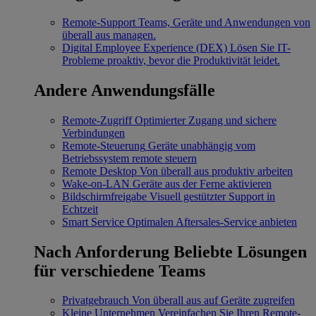
Remote-Support
Teams, Geräte und Anwendungen von
überall aus managen.
Digital Employee Experience (DEX)
Lösen Sie IT-
Probleme proaktiv, bevor die Produktivität leidet.
Andere Anwendungsfälle
Remote-Zugriff
Optimierter Zugang und sichere
Verbindungen
Remote-Steuerung
Geräte unabhängig vom
Betriebssystem remote steuern
Remote Desktop
Von überall aus produktiv arbeiten
Wake-on-LAN
Geräte aus der Ferne aktivieren
Bildschirmfreigabe
Visuell gestützter Support in
Echtzeit
Smart Service
Optimalen Aftersales-Service anbieten
Nach Anforderung
Beliebte Lösungen
für verschiedene Teams
Privatgebrauch
Von überall aus auf Geräte zugreifen
Kleine Unternehmen
Vereinfachen Sie Ihren Remote-