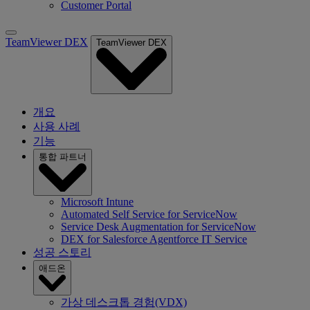
Customer Portal
TeamViewer DEX
TeamViewer DEX
개요
사용 사례
기능
통합 파트너
Microsoft Intune
Automated Self Service for ServiceNow
Service Desk Augmentation for ServiceNow
DEX for Salesforce Agentforce IT Service
성공 스토리
애드온
가상 데스크톱 경험(VDX)