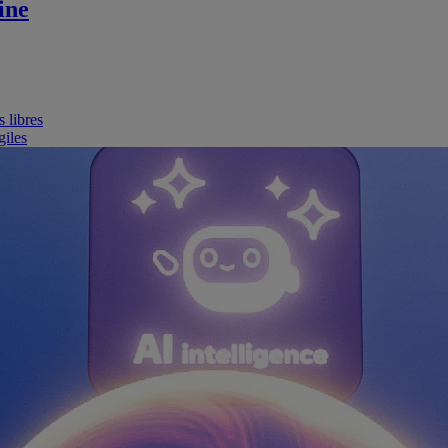
ine
 libres
giles