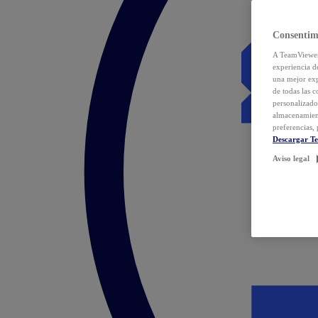
Consentim
A TeamViewer 
experiencia d
una mejor exp
de todas las 
personalizado
almacenamien
preferencias, 
Descargar T
Aviso legal