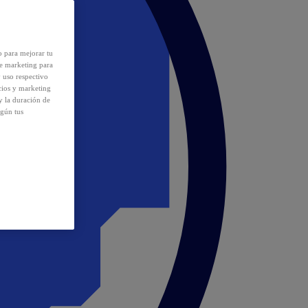
o para mejorar tu
de marketing para
y uso respectivo
cios y marketing
y la duración de
egún tus