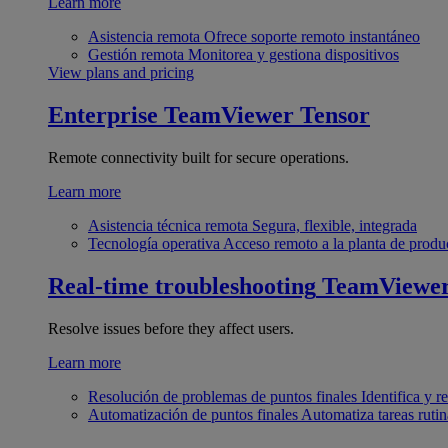
Learn more
Asistencia remota
Ofrece soporte remoto instantáneo
Gestión remota
Monitorea y gestiona dispositivos
View plans and pricing
Enterprise
TeamViewer Tensor
Remote connectivity built for secure operations.
Learn more
Asistencia técnica remota
Segura, flexible, integrada
Tecnología operativa
Acceso remoto a la planta de produ
Real-time troubleshooting
TeamViewe
Resolve issues before they affect users.
Learn more
Resolución de problemas de puntos finales
Identifica y 
Automatización de puntos finales
Automatiza tareas rutin