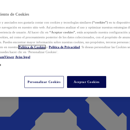
iento de Cookies
y asociados nos gustaría contar con cookies y tecnologías similares
(“cookies”)
en tu dispositiv
e navegación en nuestro sitio web. Así podremos analizar el uso y optimizar nuestras estrategias 
eriencia de usuario. Al hacer clic en
“Aceptar cookies”
, estás aceptando nuestra configuración 
cookies, así como el procesamiento posterior de los datos coleccionados, con el propósito de anun
s. Puedes encontrar mayor información sobre nuestras cookies, sus propósitos, terceras personas 
to en nuestra
Política de Cookies
y
Política de Privacidad
. Si deseas personalizar las Cookies s
puedes hacer clic en ¨Personalizar Cookies¨.
eamViewer
Aviso legal
Personalizar Cookies
Aceptar Cookies