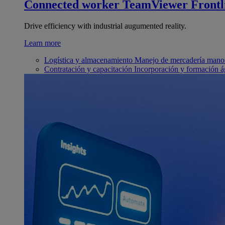
Connected worker
TeamViewer Frontl
Drive efficiency with industrial augumented reality.
Learn more
Logística y almacenamiento
Manejo de mercadería manos
Contratación y capacitación
Incorporación y formación á