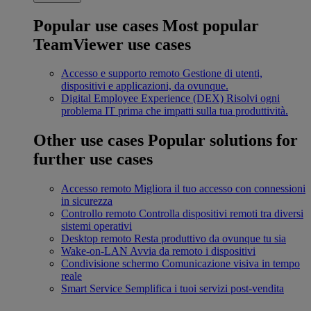
Popular use cases
Most popular
TeamViewer use cases
Accesso e supporto remoto
Gestione di utenti,
dispositivi e applicazioni, da ovunque.
Digital Employee Experience (DEX)
Risolvi ogni
problema IT prima che impatti sulla tua produttività.
Other use cases
Popular solutions for
further use cases
Accesso remoto
Migliora il tuo accesso con connessioni
in sicurezza
Controllo remoto
Controlla dispositivi remoti tra diversi
sistemi operativi
Desktop remoto
Resta produttivo da ovunque tu sia
Wake-on-LAN
Avvia da remoto i dispositivi
Condivisione schermo
Comunicazione visiva in tempo
reale
Smart Service
Semplifica i tuoi servizi post-vendita