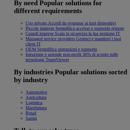
By need
Popular solutions for
different requirements
Uso privato
Accedi da ovunque ai tuoi dispositivi
Piccole imprese
Semplifica accesso e supporto remoto
Grandi imprese
Scala in sicurezza la tua gestione IT
Managed service providers
Gestisci e mantieni i tuoi
client IT
OEM
Semplifica operazioni e supporto
Istruzione e aziende non-profit
30% di sconto sulle
tecnologie TeamViewer
By industries
Popular solutions sorted
by industry
Automotive
Agricoltura
Logistica
Manifattura
Retail
Sanità