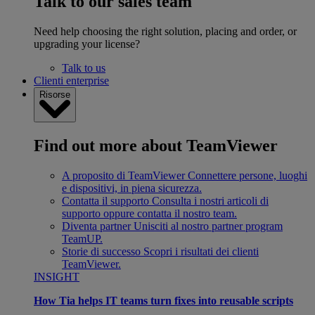
Talk to our sales team
Need help choosing the right solution, placing and order, or
upgrading your license?
Talk to us
Clienti enterprise
Risorse
Find out more about TeamViewer
A proposito di TeamViewer
Connettere persone, luoghi
e dispositivi, in piena sicurezza.
Contatta il supporto
Consulta i nostri articoli di
supporto oppure contatta il nostro team.
Diventa partner
Unisciti al nostro partner program
TeamUP.
Storie di successo
Scopri i risultati dei clienti
TeamViewer.
INSIGHT
How Tia helps IT teams turn fixes into reusable scripts