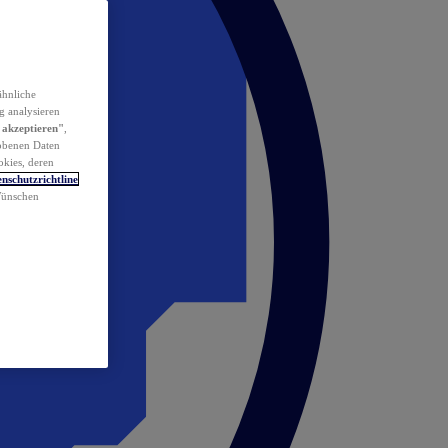
ähnliche
g analysieren
 akzeptieren"
,
obenen Daten
okies, deren
nschutzrichtline
 Wünschen