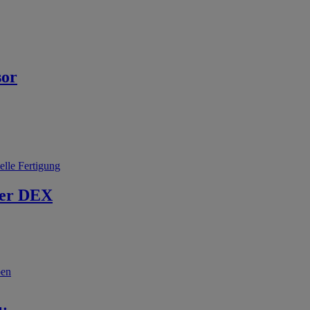
sor
elle Fertigung
er DEX
ben