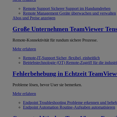
Remote Support
Sicherer Support im Handumdrehen
Remote Management
Geräte überwachen und verwalten
Abos und Preise anzeigen
Große Unternehmen
TeamViewer Ten
Remote-Konnektivität für rundum sichere Prozesse.
Mehr erfahren
Remote-IT-Support
Sicher, flexibel, einheitlich
Betriebstechnologie (OT)
Remote-Zugriff für die industri
Fehlerbehebung in Echtzeit
TeamView
Probleme lösen, bevor User sie bemerken.
Mehr erfahren
Endpoint Troubleshooting
Probleme erkennen und behe
Endpoint Automation
Routine-Aufgaben automatisieren