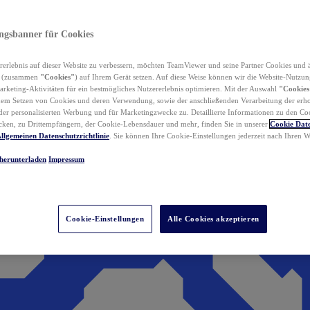
ungsbanner für Cookies
erlebnis auf dieser Website zu verbessern, möchten TeamViewer und seine Partner Cookies und 
n (zusammen
"Cookies"
) auf Ihrem Gerät setzen. Auf diese Weise können wir die Website-Nutzun
rketing-Aktivitäten für ein bestmögliches Nutzererlebnis optimieren. Mit der Auswahl
"Cookies
dem Setzen von Cookies und deren Verwendung, sowie der anschließenden Verarbeitung der erh
r personalisierten Werbung und für Marketingzwecke zu. Detaillierte Informationen zu den Co
ken, zu Drittempfängern, der Cookie-Lebensdauer und mehr, finden Sie in unserer
Cookie Date
llgemeinen Datenschutzrichtlinie
. Sie können Ihre Cookie-Einstellungen jederzeit nach Ihren
herunterladen
Impressum
Cookie-Einstellungen
Alle Cookies akzeptieren