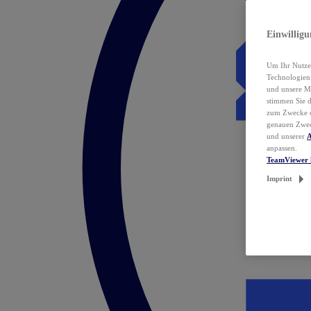
Einwillig
Um Ihr Nutzer
Technologie
und unsere Ma
stimmen Sie 
zum Zwecke de
genauen Zwec
und unserer
A
anpassen.
TeamViewer 
Imprint