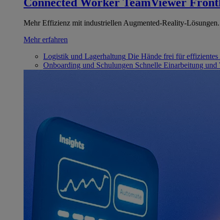
Connected Worker
TeamViewer Front
Mehr Effizienz mit industriellen Augmented-Reality-Lösungen.
Mehr erfahren
Logistik und Lagerhaltung
Die Hände frei für effizientes
Onboarding und Schulungen
Schnelle Einarbeitung und