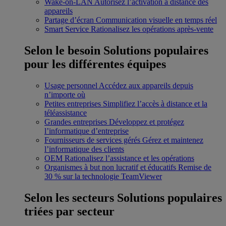
Wake-on-LAN
Autorisez l’activation à distance des
appareils
Partage d’écran
Communication visuelle en temps réel
Smart Service
Rationalisez les opérations après-vente
Selon le besoin
Solutions populaires
pour les différentes équipes
Usage personnel
Accédez aux appareils depuis
n’importe où
Petites entreprises
Simplifiez l’accès à distance et la
téléassistance
Grandes entreprises
Développez et protégez
l’informatique d’entreprise
Fournisseurs de services gérés
Gérez et maintenez
l’informatique des clients
OEM
Rationalisez l’assistance et les opérations
Organismes à but non lucratif et éducatifs
Remise de
30 % sur la technologie TeamViewer
Selon les secteurs
Solutions populaires
triées par secteur