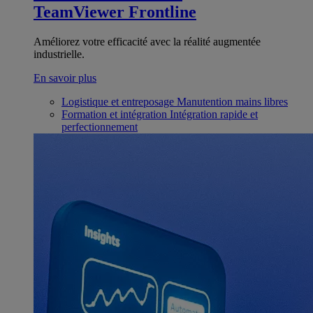
TeamViewer Frontline
Améliorez votre efficacité avec la réalité augmentée
industrielle.
En savoir plus
Logistique et entreposage
Manutention mains libres
Formation et intégration
Intégration rapide et
perfectionnement