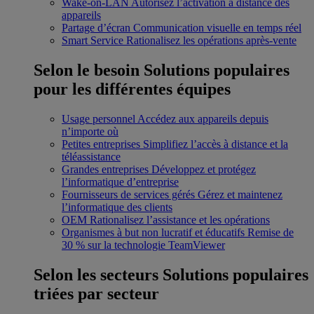
Wake-on-LAN
Autorisez l’activation à distance des
appareils
Partage d’écran
Communication visuelle en temps réel
Smart Service
Rationalisez les opérations après-vente
Selon le besoin
Solutions populaires
pour les différentes équipes
Usage personnel
Accédez aux appareils depuis
n’importe où
Petites entreprises
Simplifiez l’accès à distance et la
téléassistance
Grandes entreprises
Développez et protégez
l’informatique d’entreprise
Fournisseurs de services gérés
Gérez et maintenez
l’informatique des clients
OEM
Rationalisez l’assistance et les opérations
Organismes à but non lucratif et éducatifs
Remise de
30 % sur la technologie TeamViewer
Selon les secteurs
Solutions populaires
triées par secteur