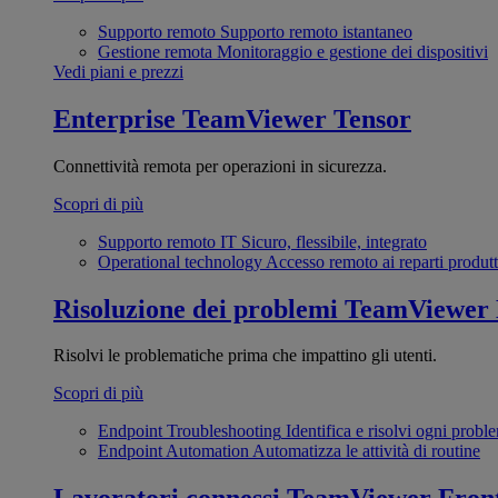
Supporto remoto
Supporto remoto istantaneo
Gestione remota
Monitoraggio e gestione dei dispositivi
Vedi piani e prezzi
Enterprise
TeamViewer Tensor
Connettività remota per operazioni in sicurezza.
Scopri di più
Supporto remoto IT
Sicuro, flessibile, integrato
Operational technology
Accesso remoto ai reparti produtt
Risoluzione dei problemi
TeamViewer
Risolvi le problematiche prima che impattino gli utenti.
Scopri di più
Endpoint Troubleshooting
Identifica e risolvi ogni probl
Endpoint Automation
Automatizza le attività di routine