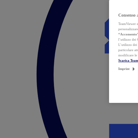
Consenso 
TeamViewer ed 
personalizzare
“Acconsento
l’utilizzo dei
L’utilizzo dei
particolare at
modificare le
Scarica Tea
Imprint