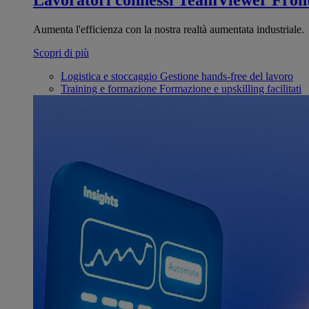
Lavoratori connessi
TeamViewer Front
Aumenta l'efficienza con la nostra realtà aumentata industriale.
Scopri di più
Logistica e stoccaggio
Gestione hands-free del lavoro
Training e formazione
Formazione e upskilling facilitati