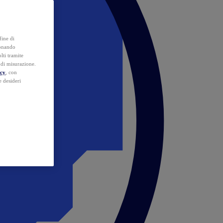
fine di
ionando
lti tramite
e di misurazione.
icy
, con
e desideri