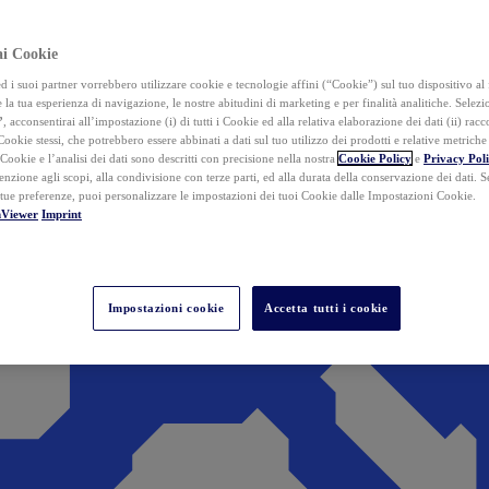
ai Cookie
i suoi partner vorrebbero utilizzare cookie e tecnologie affini (“Cookie”) sul tuo dispositivo al 
 la tua esperienza di navigazione, le nostre abitudini di marketing e per finalità analitiche. Selez
”
, acconsentirai all’impostazione (i) di tutti i Cookie ed alla relativa elaborazione dei dati (ii) racco
 Cookie stessi, che potrebbero essere abbinati a dati sul tuo utilizzo dei prodotti e relative metrich
 Cookie e l’analisi dei dati sono descritti con precisione nella nostra
Cookie Policy
e
Privacy Pol
tenzione agli scopi, alla condivisione con terze parti, ed alla durata della conservazione dei dati. S
 tue preferenze, puoi personalizzare le impostazioni dei tuoi Cookie dalle Impostazioni Cookie.
mViewer
Imprint
Impostazioni cookie
Accetta tutti i cookie