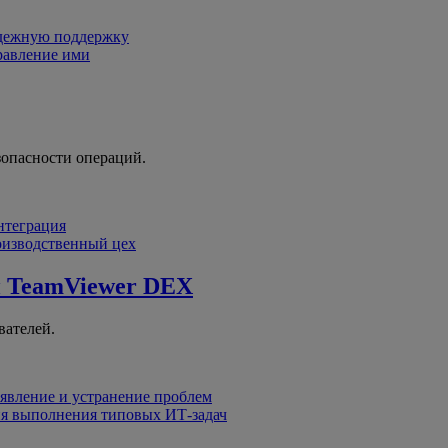
адежную поддержку
равление ими
зопасности операций.
интеграция
оизводственный цех
й
TeamViewer DEX
вателей.
явление и устранение проблем
я выполнения типовых ИТ-задач