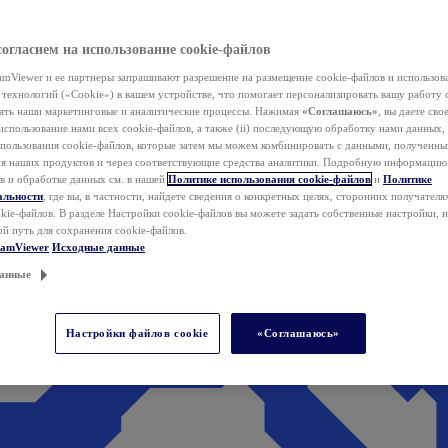
согласием на использование cookie-файлов
mViewer и ее партнеры запрашивают разрешение на размещение cookie-файлов и использов
технологий («Cookie») в вашем устройстве, что помогает персонализировать вашу работу 
ать наши маркетинговые и аналитические процессы. Нажимая
«Соглашаюсь»
, вы даете свое
использование нами всех cookie-файлов, а также (ii) последующую обработку нами данных,
спользования cookie-файлов, которые затем мы можем комбинировать с данными, полученным
ия наших продуктов и через соответствующие средства аналитики. Подробную информацию
в и обработке данных см. в нашей
Политике использования cookie-файлов
и
Политике
альности
, где вы, в частности, найдете сведения о конкретных целях, сторонних получателя
kie-файлов. В разделе Настройки cookie-файлов вы можете задать собственные настройки, 
ой путь для сохранения cookie-файлов.
eamViewer
Исходные данные
анные
Настройки файлов cookie
«Соглашаюсь»