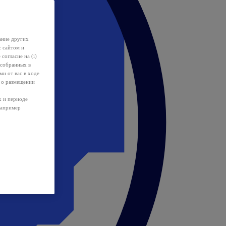
ание других
с сайтом и
 согласие на (i)
 собранных в
и от вас в ходе
 о размещении
х и периоде
например