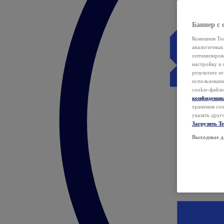
Баннер с 
Компания Tea
аналогичных 
оптимизиров
настройку и 
результате и
использован
cookie-файло
конфиденци
хранения coo
указать друг
Загрузить T
Выходные д