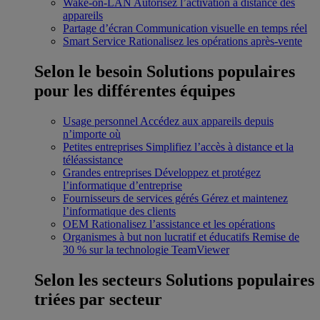
Wake-on-LAN
Autorisez l’activation à distance des
appareils
Partage d’écran
Communication visuelle en temps réel
Smart Service
Rationalisez les opérations après-vente
Selon le besoin
Solutions populaires
pour les différentes équipes
Usage personnel
Accédez aux appareils depuis
n’importe où
Petites entreprises
Simplifiez l’accès à distance et la
téléassistance
Grandes entreprises
Développez et protégez
l’informatique d’entreprise
Fournisseurs de services gérés
Gérez et maintenez
l’informatique des clients
OEM
Rationalisez l’assistance et les opérations
Organismes à but non lucratif et éducatifs
Remise de
30 % sur la technologie TeamViewer
Selon les secteurs
Solutions populaires
triées par secteur