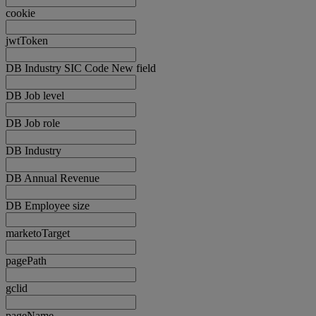
cookie
jwtToken
DB Industry SIC Code New field
DB Job level
DB Job role
DB Industry
DB Annual Revenue
DB Employee size
marketoTarget
pagePath
gclid
pageName