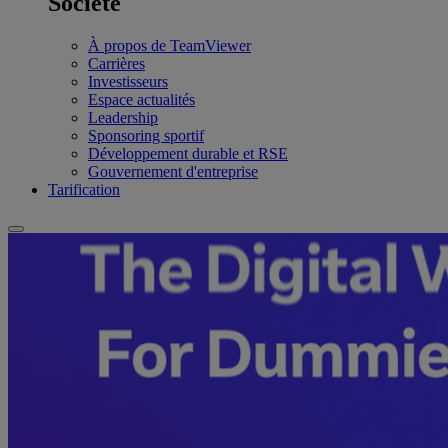
Société
À propos de TeamViewer
Carrières
Investisseurs
Espace actualités
Leadership
Sponsoring sportif
Développement durable et RSE
Gouvernement d'entreprise
Tarification