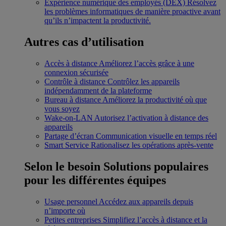
Expérience numérique des employés (DEX)
Résolvez
les problèmes informatiques de manière proactive avant
qu’ils n’impactent la productivité.
Autres cas d’utilisation
Accès à distance
Améliorez l’accès grâce à une
connexion sécurisée
Contrôle à distance
Contrôlez les appareils
indépendamment de la plateforme
Bureau à distance
Améliorez la productivité où que
vous soyez
Wake-on-LAN
Autorisez l’activation à distance des
appareils
Partage d’écran
Communication visuelle en temps réel
Smart Service
Rationalisez les opérations après-vente
Selon le besoin
Solutions populaires
pour les différentes équipes
Usage personnel
Accédez aux appareils depuis
n’importe où
Petites entreprises
Simplifiez l’accès à distance et la