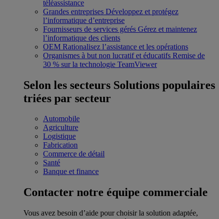
téléassistance
Grandes entreprises
Développez et protégez
l’informatique d’entreprise
Fournisseurs de services gérés
Gérez et maintenez
l’informatique des clients
OEM
Rationalisez l’assistance et les opérations
Organismes à but non lucratif et éducatifs
Remise de
30 % sur la technologie TeamViewer
Selon les secteurs
Solutions populaires
triées par secteur
Automobile
Agriculture
Logistique
Fabrication
Commerce de détail
Santé
Banque et finance
Contacter notre équipe commerciale
Vous avez besoin d’aide pour choisir la solution adaptée,