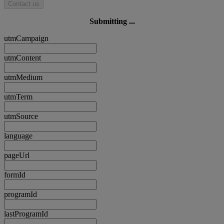
Contact us
Submitting ...
utmCampaign
utmContent
utmMedium
utmTerm
utmSource
language
pageUrl
formId
programId
lastProgramId