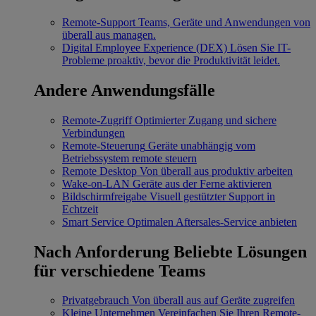
Remote-Support
Teams, Geräte und Anwendungen von
überall aus managen.
Digital Employee Experience (DEX)
Lösen Sie IT-
Probleme proaktiv, bevor die Produktivität leidet.
Andere Anwendungsfälle
Remote-Zugriff
Optimierter Zugang und sichere
Verbindungen
Remote-Steuerung
Geräte unabhängig vom
Betriebssystem remote steuern
Remote Desktop
Von überall aus produktiv arbeiten
Wake-on-LAN
Geräte aus der Ferne aktivieren
Bildschirmfreigabe
Visuell gestützter Support in
Echtzeit
Smart Service
Optimalen Aftersales-Service anbieten
Nach Anforderung
Beliebte Lösungen
für verschiedene Teams
Privatgebrauch
Von überall aus auf Geräte zugreifen
Kleine Unternehmen
Vereinfachen Sie Ihren Remote-