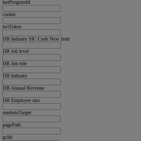
lastProgramId
cookie
jwtToken
DB Industry SIC Code New field
DB Job level
DB Job role
DB Industry
DB Annual Revenue
DB Employee size
marketoTarget
pagePath
gclid