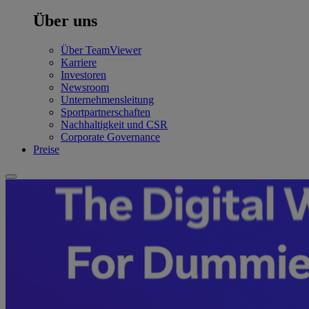
Über uns
Über TeamViewer
Karriere
Investoren
Newsroom
Unternehmensleitung
Sportpartnerschaften
Nachhaltigkeit und CSR
Corporate Governance
Preise