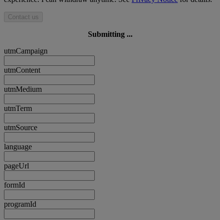
Contact us
Submitting ...
utmCampaign
utmContent
utmMedium
utmTerm
utmSource
language
pageUrl
formId
programId