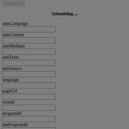
Contact us
Submitting ...
utmCampaign
utmContent
utmMedium
utmTerm
utmSource
language
pageUrl
formId
programId
lastProgramId