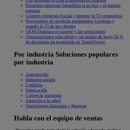
Uso personal
Accede a dispositivos remotos
Pequeñas empresas
Simplifica el acceso y el soporte
remotos
Grandes empresas
Escala y protege tu TI corporativa
Proveedores de servicios gestionados
Gestiona y
mantén la TI de tus clientes
OEM
Optimiza el soporte y las operaciones
Organizaciones educativas y sin ánimo de lucro
30 %
de descuento en tecnología de TeamViewer
Por industria
Soluciones populares
por industria
Automoción
Industria agraria
Logística
Fabricación
Comercio minorista
Atención a la salud
Operaciones bancarias y finanzas
Habla con el equipo de ventas