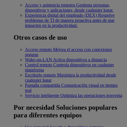
Acceso y asistencia remotos
Gestiona personas,
dispositivos y aplicaciones, desde cualquier lugar.
Experiencia digital del empleado (DEX)
Resuelve
problemas de TI de manera proactiva antes de que
impacten en la productividad.
Otros casos de uso
Acceso remoto
Mejora el acceso con conexiones
seguras
Wake-on-LAN
Activa dispositivos a distancia
Control remoto
Controla dispositivos en cualquier
plataforma
Escritorio remoto
Maximiza la productividad desde
cualquier lugar
Pantalla compartida
Comunicación visual en tiempo
real
Servicio inteligente
Optimiza las operaciones posventa
Por necesidad
Soluciones populares
para diferentes equipos