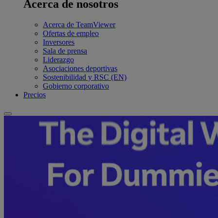
Acerca de nosotros
Acerca de TeamViewer
Ofertas de empleo
Inversores
Sala de prensa
Liderazgo
Asociaciones deportivas
Sostenibilidad y RSC (EN)
Gobierno corporativo
Precios