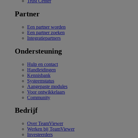
Trust Center
Partner
Een partner worden
Een partner zoeken
Integratiepartners
Ondersteuning
Hulp en contact
Handleidingen
Kennisbank
Systeemstatus
Aangepaste modules
Voor ontwikkelaars
Community
Bedrijf
Over TeamViewer
Werken bij TeamViewer
Investeerders