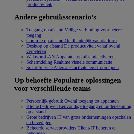
productiviteit.
Andere gebruiksscenario’s
Toegang op afstand
Veilige verbinding voor betere
toegang
Controle op afstand
Onafhankelijk van platform
Desktop op afstand
De productiviteit vanaf overal
verbeteren
Wake-on-LAN
Apparaten op afstand activeren
Schermdeling
Realtime visuele communicatie
Smart Service
Aftersales-activiteiten stroomlijnen
Op behoefte
Populaire oplossingen
voor verschillende teams
Persoonlijk gebruik
Overal toegang tot apparaten
Kleine bedrijven
Eenvoudige toegang en ondersteuning
op afstand
Grote bedrijven
IT van grote ondernemingen opschalen
en beveiligen
Beheerde serviceproviders
Client-IT beheren en
behouden