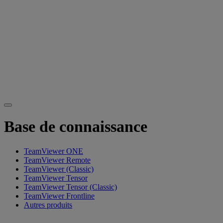
Base de connaissance
TeamViewer ONE
TeamViewer Remote
TeamViewer (Classic)
TeamViewer Tensor
TeamViewer Tensor (Classic)
TeamViewer Frontline
Autres produits