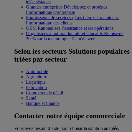
téléassistance
Grandes entreprises
Développez et protégez
l’informatique d’entreprise
Fournisseurs de services gérés
Gérez et maintenez
l’informatique des clients
OEM
Rationalisez l’assistance et les opérations
Organismes à but non lucratif et éducatifs
Remise de
30 % sur la technologie TeamViewer
Selon les secteurs
Solutions populaires
triées par secteur
Automobile
Agriculture
Logistique
Fabrication
Commerce de détail
Santé
Banque et finance
Contacter notre équipe commerciale
Vous avez besoin d’aide pour choisir la solution adaptée,