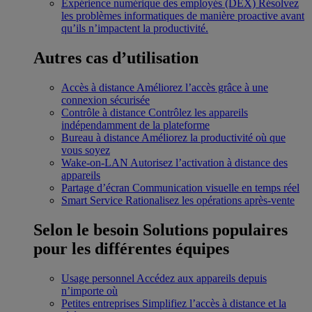
Expérience numérique des employés (DEX)
Résolvez
les problèmes informatiques de manière proactive avant
qu’ils n’impactent la productivité.
Autres cas d’utilisation
Accès à distance
Améliorez l’accès grâce à une
connexion sécurisée
Contrôle à distance
Contrôlez les appareils
indépendamment de la plateforme
Bureau à distance
Améliorez la productivité où que
vous soyez
Wake-on-LAN
Autorisez l’activation à distance des
appareils
Partage d’écran
Communication visuelle en temps réel
Smart Service
Rationalisez les opérations après-vente
Selon le besoin
Solutions populaires
pour les différentes équipes
Usage personnel
Accédez aux appareils depuis
n’importe où
Petites entreprises
Simplifiez l’accès à distance et la