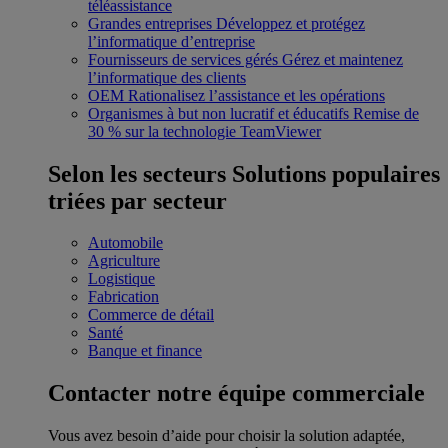
téléassistance
Grandes entreprises
Développez et protégez
l’informatique d’entreprise
Fournisseurs de services gérés
Gérez et maintenez
l’informatique des clients
OEM
Rationalisez l’assistance et les opérations
Organismes à but non lucratif et éducatifs
Remise de
30 % sur la technologie TeamViewer
Selon les secteurs
Solutions populaires
triées par secteur
Automobile
Agriculture
Logistique
Fabrication
Commerce de détail
Santé
Banque et finance
Contacter notre équipe commerciale
Vous avez besoin d’aide pour choisir la solution adaptée,