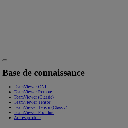
Base de connaissance
TeamViewer ONE
TeamViewer Remote
TeamViewer (Classic)
TeamViewer Tensor
TeamViewer Tensor (Classic)
TeamViewer Frontline
Autres produits