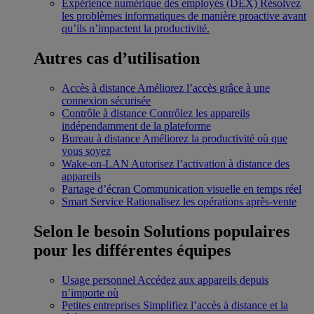
Expérience numérique des employés (DEX)
Résolvez
les problèmes informatiques de manière proactive avant
qu’ils n’impactent la productivité.
Autres cas d’utilisation
Accès à distance
Améliorez l’accès grâce à une
connexion sécurisée
Contrôle à distance
Contrôlez les appareils
indépendamment de la plateforme
Bureau à distance
Améliorez la productivité où que
vous soyez
Wake-on-LAN
Autorisez l’activation à distance des
appareils
Partage d’écran
Communication visuelle en temps réel
Smart Service
Rationalisez les opérations après-vente
Selon le besoin
Solutions populaires
pour les différentes équipes
Usage personnel
Accédez aux appareils depuis
n’importe où
Petites entreprises
Simplifiez l’accès à distance et la