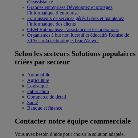
téléassistance
Grandes entreprises
Développez et protégez
l’informatique d’entreprise
Fournisseurs de services gérés
Gérez et maintenez
l’informatique des clients
OEM
Rationalisez l’assistance et les opérations
Organismes à but non lucratif et éducatifs
Remise de
30 % sur la technologie TeamViewer
Selon les secteurs
Solutions populaires
triées par secteur
Automobile
Agriculture
Logistique
Fabrication
Commerce de détail
Santé
Banque et finance
Contacter notre équipe commerciale
Vous avez besoin d’aide pour choisir la solution adaptée,