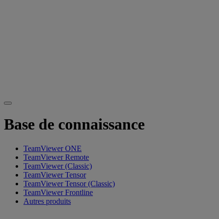
Base de connaissance
TeamViewer ONE
TeamViewer Remote
TeamViewer (Classic)
TeamViewer Tensor
TeamViewer Tensor (Classic)
TeamViewer Frontline
Autres produits