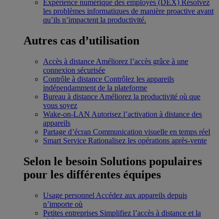
Expérience numérique des employés (DEX)
Résolvez
les problèmes informatiques de manière proactive avant
qu’ils n’impactent la productivité.
Autres cas d’utilisation
Accès à distance
Améliorez l’accès grâce à une
connexion sécurisée
Contrôle à distance
Contrôlez les appareils
indépendamment de la plateforme
Bureau à distance
Améliorez la productivité où que
vous soyez
Wake-on-LAN
Autorisez l’activation à distance des
appareils
Partage d’écran
Communication visuelle en temps réel
Smart Service
Rationalisez les opérations après-vente
Selon le besoin
Solutions populaires
pour les différentes équipes
Usage personnel
Accédez aux appareils depuis
n’importe où
Petites entreprises
Simplifiez l’accès à distance et la