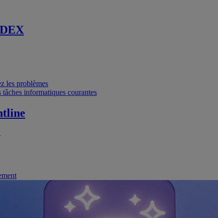
 DEX
vez les problèmes
 tâches informatiques courantes
tline
.
nement