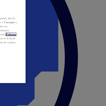
pareil, afin de
ur
« J’accepte »
,
ées via
s mesures
 notre
Politique
iers et la durée
ent de cookies