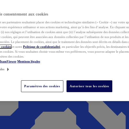
de consentement aux cookies
ses partenaires souhaitent placer des cookies et technologies similaires (« Cookie ») sur votre ap
votre expérience utilisateur et nos actions marketing, ainsi qu’à des fins d’analyse. En cliquant s
(i) nos réglages et l’utilisation de cookies ainsi que (ii) l’analyse subséquente des données collect
de cookies, qui peuvent être associées aux données collectées par l’utilisation de nos produits et le
sociées. Le placement de cookies, ainsi que le traitement des données sont décrits en détails dans
 cookies
et notre
Politique de confidentialité
, en particulier les objectifs précis, les destinataires t
es cookies. Si vous souhaitez choisir vous-même vos préférences, vous pouvez adapter le placem
mètres des cookies.
 TeamViewer
Mentions légales
ales
Paramètres des cookies
Autoriser tous les cookies