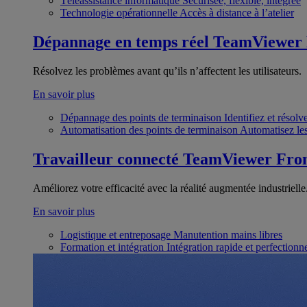
Téléassistance informatique
Sécurisée, flexible, intégrée
Technologie opérationnelle
Accès à distance à l’atelier
Dépannage en temps réel
TeamViewer
Résolvez les problèmes avant qu’ils n’affectent les utilisateurs.
En savoir plus
Dépannage des points de terminaison
Identifiez et résol
Automatisation des points de terminaison
Automatisez les
Travailleur connecté
TeamViewer Fron
Améliorez votre efficacité avec la réalité augmentée industrielle
En savoir plus
Logistique et entreposage
Manutention mains libres
Formation et intégration
Intégration rapide et perfection