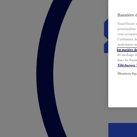
Bannière 
TeamViewer et 
personnaliser 
vous acceptez 
l’utilisation 
analytiques as
en matière de
de stockage d
dans les Para
Téléchargez
Mentions lég