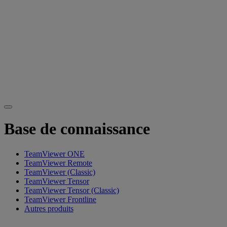
Base de connaissance
TeamViewer ONE
TeamViewer Remote
TeamViewer (Classic)
TeamViewer Tensor
TeamViewer Tensor (Classic)
TeamViewer Frontline
Autres produits