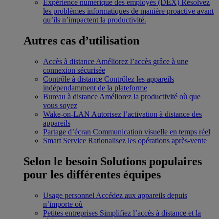
Expérience numérique des employés (DEX)
Résolvez
les problèmes informatiques de manière proactive avant
qu’ils n’impactent la productivité.
Autres cas d’utilisation
Accès à distance
Améliorez l’accès grâce à une
connexion sécurisée
Contrôle à distance
Contrôlez les appareils
indépendamment de la plateforme
Bureau à distance
Améliorez la productivité où que
vous soyez
Wake-on-LAN
Autorisez l’activation à distance des
appareils
Partage d’écran
Communication visuelle en temps réel
Smart Service
Rationalisez les opérations après-vente
Selon le besoin
Solutions populaires
pour les différentes équipes
Usage personnel
Accédez aux appareils depuis
n’importe où
Petites entreprises
Simplifiez l’accès à distance et la