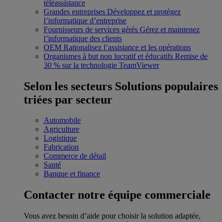
téléassistance
Grandes entreprises
Développez et protégez
l’informatique d’entreprise
Fournisseurs de services gérés
Gérez et maintenez
l’informatique des clients
OEM
Rationalisez l’assistance et les opérations
Organismes à but non lucratif et éducatifs
Remise de
30 % sur la technologie TeamViewer
Selon les secteurs
Solutions populaires
triées par secteur
Automobile
Agriculture
Logistique
Fabrication
Commerce de détail
Santé
Banque et finance
Contacter notre équipe commerciale
Vous avez besoin d’aide pour choisir la solution adaptée,