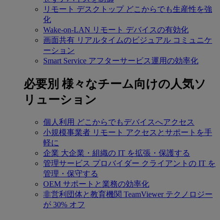
リモート デスクトップ
どこからでも生産性を強
化
Wake-on-LAN
リモート デバイスの有効化
画面共有
リアルタイムのビジュアル コミュニケ
ーション
Smart Service
アフターサービス運用の効率化
必要別
様々なチーム向けの人気ソ
リューション
個人利用
どこからでもデバイスへアクセス
小規模事業者
リモート アクセスとサポートを手
軽に
企業
大企業・組織の IT を拡張・保護する
管理サービス プロバイダー
クライアントの IT を
管理・保守する
OEM
サポートと業務の効率化
非営利団体と教育機関
TeamViewer テクノロジー
が 30% オフ