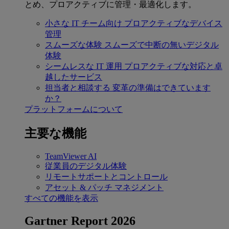
とめ、プロアクティブに管理・最適化します。
小さな IT チーム向け
プロアクティブなデバイス
管理
スムーズな体験
スムーズで中断の無いデジタル
体験
シームレスな IT 運用
プロアクティブな対応と卓
越したサービス
担当者と相談する
変革の準備はできています
か？
プラットフォームについて
主要な機能
TeamViewer AI
従業員のデジタル体験
リモートサポートとコントロール
アセット & パッチ マネジメント
すべての機能を表示
Gartner Report 2026