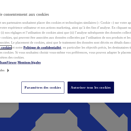
de consentement aux cookies
ses partenaires souhaitent placer des cookies et technologies similaires (« Cookie ») sur votre ap
votre expérience utilisateur et nos actions marketing, ainsi qu’à des fins d’analyse. En cliquant s
(i) nos réglages et l’utilisation de cookies ainsi que (ii) l’analyse subséquente des données collect
de cookies, qui peuvent être associées aux données collectées par l’utilisation de nos produits et le
sociées. Le placement de cookies, ainsi que le traitement des données sont décrits en détails dans
 cookies
et notre
Politique de confidentialité
, en particulier les objectifs précis, les destinataires t
es cookies. Si vous souhaitez choisir vous-même vos préférences, vous pouvez adapter le placem
mètres des cookies.
 TeamViewer
Mentions légales
ales
Paramètres des cookies
Autoriser tous les cookies