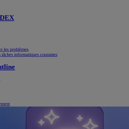
 DEX
vez les problèmes
 tâches informatiques courantes
tline
.
nement