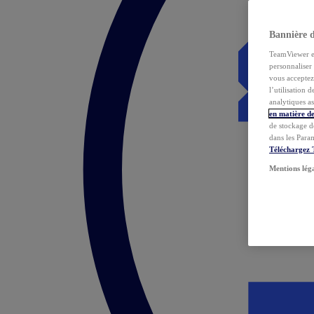
Bannière 
TeamViewer et 
personnaliser 
vous acceptez 
l’utilisation 
analytiques as
en matière de
de stockage d
dans les Para
Téléchargez
Mentions lég