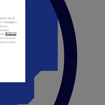
pareil, afin de
ur
« J’accepte »
,
ées via
s mesures
 notre
Politique
iers et la durée
ent de cookies