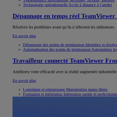
Téléassistance informatique
Sécurisée, flexible, intégrée
Technologie opérationnelle
Accès à distance à l’atelier
Dépannage en temps réel
TeamViewer
Résolvez les problèmes avant qu’ils n’affectent les utilisateurs.
En savoir plus
Dépannage des points de terminaison
Identifiez et résol
Automatisation des points de terminaison
Automatisez les
Travailleur connecté
TeamViewer Fron
Améliorez votre efficacité avec la réalité augmentée industrielle
En savoir plus
Logistique et entreposage
Manutention mains libres
Formation et intégration
Intégration rapide et perfection