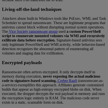
Living-off-the-land techniques
Attackers abuse built-in Windows tools like PsExec, WMI, and Task
Scheduler to spread ransomware. These are legitimate programs that
antivirus cannot block without disrupting normal system operations.
The
Vice Society ransomware group
used
a custom PowerShell
script to enumerate mounted volumes via WMI and recursively
exfiltrate data before encryption.
Signature-based antivirus sees
only legitimate PowerShell and WMI activity, while behavior-based
detection recognizes the abnormal pattern of enumerating all
volumes and staging data for exfiltration.
Encrypted payloads
Ransomware often arrives encrypted. It only decrypts itself in
memory during execution,
never exposing the actual malicious
code to signature-based scanning.
Cerber RaaS
(ransomware-as-
a-service) exemplifies this approach. Affiliates generate customized
builds that appear as high-entropy encrypted blobs on disk. When
executed, the dropper decrypts the real payload in memory and runs
the encryption logic entirely in RAM. The malicious code never
exists in a static, scannable form on disk.